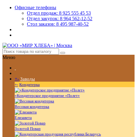
Офисные телефоны
Отдел продаж: 8 925 555 45 53
Отдел закупок: 8 964 562-12-52
Стол заказов: 8 495 987-40-52
Меню
+
-
Заводы
+
-
Кондитерка
«Кондитерское предприятие «Полет»
Весовая кондитерка
Елизавета
Золотой Повар