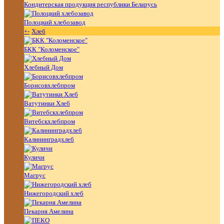
Кондитерская продукция республики Беларусь
Полоцкий хлебозавод
+
-
Хлеб
БКК "Коломенское"
Хлебный Дом
Борисовхлебпром
Ватутинки Хлеб
Витебскхлебпром
Калининградхлеб
Куличи
Магрус
Нижегородский хлеб
Пекарня Амелина