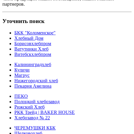
партнеров.
Уточнить поиск
БКК "Коломенское"
Хлебный Дом
Борисовхлебпром
Ватутинки Хлеб
Витебскхлебпром
Калининградхлеб
Куличи
Магрус
Нижегородский хлеб
Пекарня Амелина
ПЕКО
Полоцкий хлебозавод
Рижский Хлеб
РКК Трейд | BAKER HOUSE
Хлебозавод № 22
ЧЕРЕМУШКИ КБК
Щелковохлеб