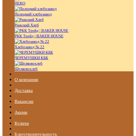
ПЕКО
Полоцкий хлебозавод
Рижский Хлеб
РКК Трейд | BAKER HOUSE
Хлебозавод № 22
ЧЕРЕМУШКИ КБК
Щелковохлеб
О компании
Доставка
Вакансии
Акции
Куличи
Благотворительность