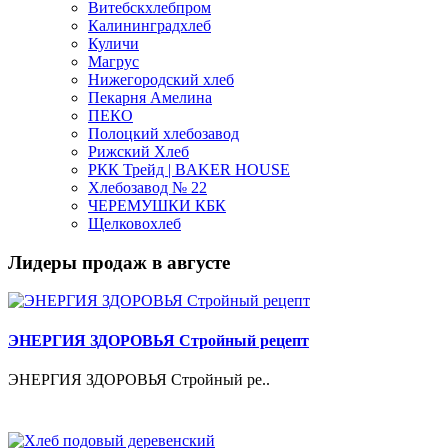
Витебскхлебпром
Калининградхлеб
Куличи
Магрус
Нижегородский хлеб
Пекарня Амелина
ПЕКО
Полоцкий хлебозавод
Рижский Хлеб
РКК Трейд | BAKER HOUSE
Хлебозавод № 22
ЧЕРЕМУШКИ КБК
Щелковохлеб
Лидеры продаж в августе
ЭНЕРГИЯ ЗДОРОВЬЯ Стройный рецепт
ЭНЕРГИЯ ЗДОРОВЬЯ Стройный ре..