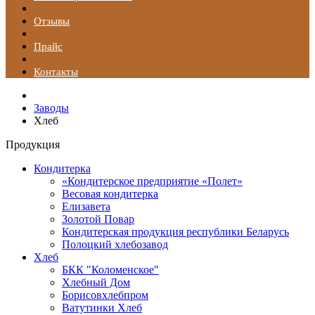
Отзывы
Прайс
Контакты
Заводы
Хлеб
Продукция
Кондитерка
«Кондитерское предприятие «Полет»
Весовая кондитерка
Елизавета
Золотой Повар
Кондитерская продукция республики Беларусь
Полоцкий хлебозавод
Хлеб
БКК "Коломенское"
Хлебный Дом
Борисовхлебпром
Ватутинки Хлеб