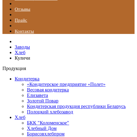
Отзывы
Прайс
Контакты
Заводы
Хлеб
Куличи
Продукция
Кондитерка
«Кондитерское предприятие «Полет»
Весовая кондитерка
Елизавета
Золотой Повар
Кондитерская продукция республики Беларусь
Полоцкий хлебозавод
Хлеб
БКК "Коломенское"
Хлебный Дом
Борисовхлебпром