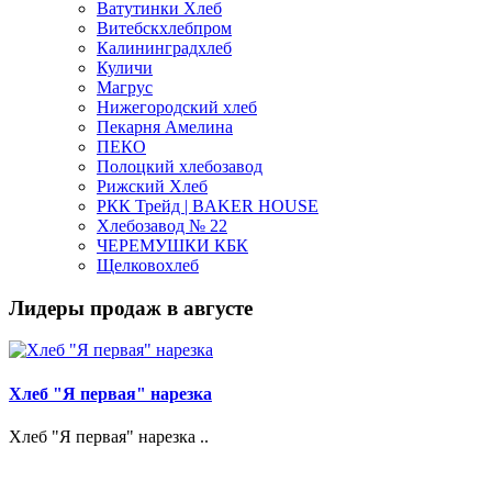
Ватутинки Хлеб
Витебскхлебпром
Калининградхлеб
Куличи
Магрус
Нижегородский хлеб
Пекарня Амелина
ПЕКО
Полоцкий хлебозавод
Рижский Хлеб
РКК Трейд | BAKER HOUSE
Хлебозавод № 22
ЧЕРЕМУШКИ КБК
Щелковохлеб
Лидеры продаж в августе
Хлеб "Я первая" нарезка
Хлеб "Я первая" нарезка ..