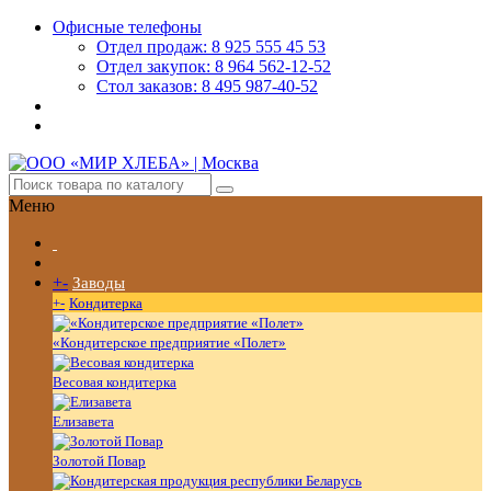
Офисные телефоны
Отдел продаж: 8 925 555 45 53
Отдел закупок: 8 964 562-12-52
Стол заказов: 8 495 987-40-52
Меню
+
-
Заводы
+
-
Кондитерка
«Кондитерское предприятие «Полет»
Весовая кондитерка
Елизавета
Золотой Повар