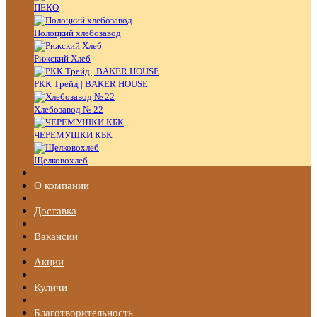
ПЕКО
Полоцкий хлебозавод
Рижский Хлеб
РКК Трейд | BAKER HOUSE
Хлебозавод № 22
ЧЕРЕМУШКИ КБК
Щелковохлеб
О компании
Доставка
Вакансии
Акции
Куличи
Благотворительность