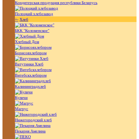
Кондитерская продукция республики Беларусь
Полоцкий хлебозавод
+
-
Хлеб
БКК "Коломенское"
Хлебный Дом
Борисовхлебпром
Ватутинки Хлеб
Витебскхлебпром
Калининградхлеб
Куличи
Магрус
Нижегородский хлеб
Пекарня Амелина