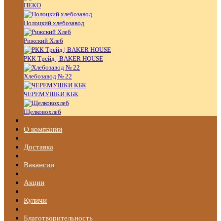
ПЕКО
Полоцкий хлебозавод
Рижский Хлеб
РКК Трейд | BAKER HOUSE
Хлебозавод № 22
ЧЕРЕМУШКИ КБК
Щелковохлеб
О компании
Доставка
Вакансии
Акции
Куличи
Благотворительность