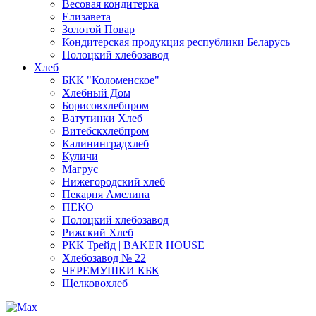
Весовая кондитерка
Елизавета
Золотой Повар
Кондитерская продукция республики Беларусь
Полоцкий хлебозавод
Хлеб
БКК "Коломенское"
Хлебный Дом
Борисовхлебпром
Ватутинки Хлеб
Витебскхлебпром
Калининградхлеб
Куличи
Магрус
Нижегородский хлеб
Пекарня Амелина
ПЕКО
Полоцкий хлебозавод
Рижский Хлеб
РКК Трейд | BAKER HOUSE
Хлебозавод № 22
ЧЕРЕМУШКИ КБК
Щелковохлеб