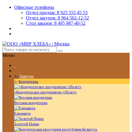
Офисные телефоны
Отдел продаж: 8 925 555 45 53
Отдел закупок: 8 964 562-12-52
Стол заказов: 8 495 987-40-52
Меню
+
-
Заводы
+
-
Кондитерка
«Кондитерское предприятие «Полет»
Весовая кондитерка
Елизавета
Золотой Повар