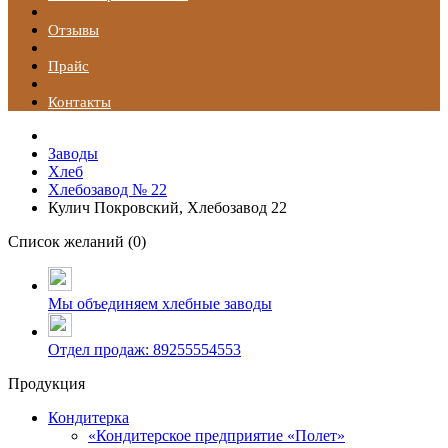
Отзывы
Прайс
Контакты
Заводы
Хлеб
Хлебозавод № 22
Кулич Покровский, Хлебозавод 22
Список желаний (
0
)
Мы объединяем хлебные заводы
Отдел продаж: 89255554553
Продукция
Кондитерка
«Кондитерское предприятие «Полет»