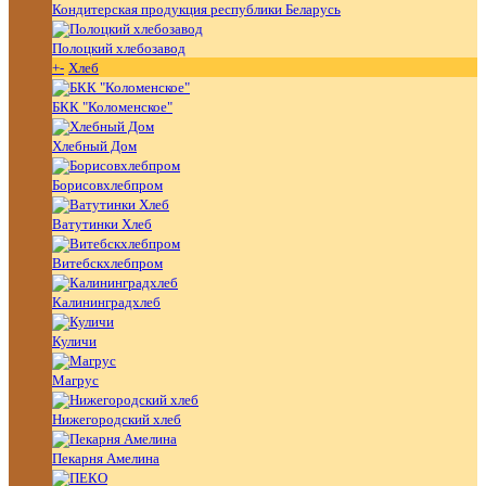
Кондитерская продукция республики Беларусь
Полоцкий хлебозавод
+
-
Хлеб
БКК "Коломенское"
Хлебный Дом
Борисовхлебпром
Ватутинки Хлеб
Витебскхлебпром
Калининградхлеб
Куличи
Магрус
Нижегородский хлеб
Пекарня Амелина