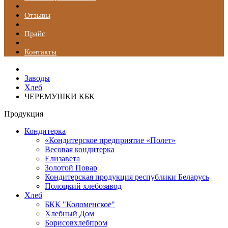
Отзывы
Прайс
Контакты
Заводы
Хлеб
ЧЕРЕМУШКИ КБК
Продукция
Кондитерка
«Кондитерское предприятие «Полет»
Весовая кондитерка
Елизавета
Золотой Повар
Кондитерская продукция республики Беларусь
Полоцкий хлебозавод
Хлеб
БКК "Коломенское"
Хлебный Дом
Борисовхлебпром