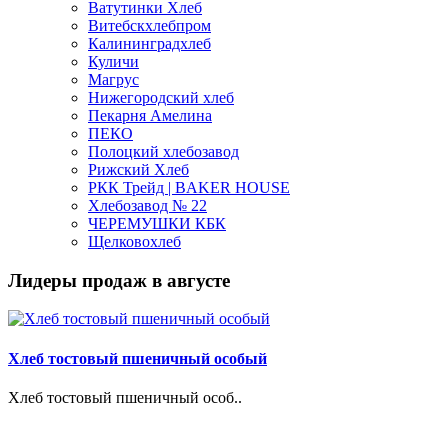
Ватутинки Хлеб
Витебскхлебпром
Калининградхлеб
Куличи
Магрус
Нижегородский хлеб
Пекарня Амелина
ПЕКО
Полоцкий хлебозавод
Рижский Хлеб
РКК Трейд | BAKER HOUSE
Хлебозавод № 22
ЧЕРЕМУШКИ КБК
Щелковохлеб
Лидеры продаж в августе
Хлеб тостовый пшеничный особый
Хлеб тостовый пшеничный особ..