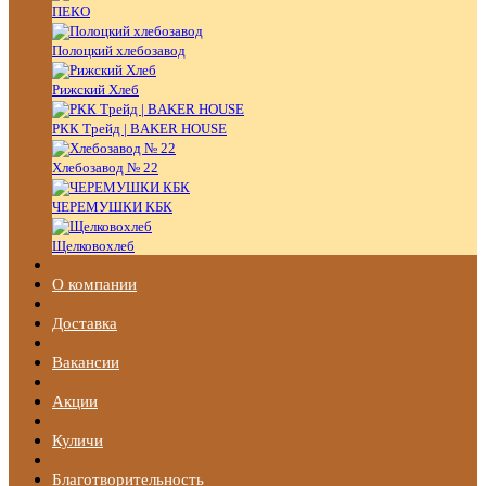
ПЕКО
Полоцкий хлебозавод
Рижский Хлеб
РКК Трейд | BAKER HOUSE
Хлебозавод № 22
ЧЕРЕМУШКИ КБК
Щелковохлеб
О компании
Доставка
Вакансии
Акции
Куличи
Благотворительность