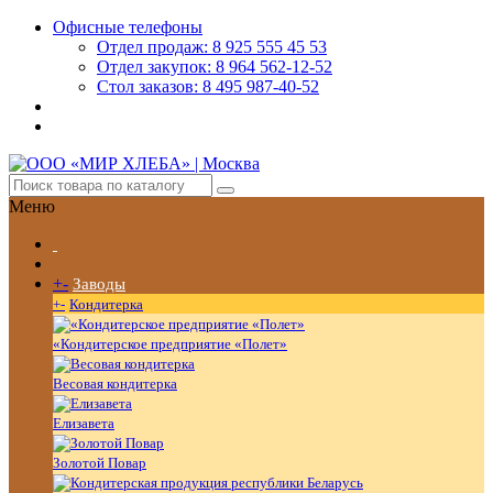
Офисные телефоны
Отдел продаж: 8 925 555 45 53
Отдел закупок: 8 964 562-12-52
Стол заказов: 8 495 987-40-52
Меню
+
-
Заводы
+
-
Кондитерка
«Кондитерское предприятие «Полет»
Весовая кондитерка
Елизавета
Золотой Повар