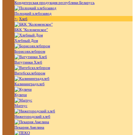
Кондитерская продукция республики Беларусь
Полоцкий хлебозавод
+
-
Хлеб
БКК "Коломенское"
Хлебный Дом
Борисовхлебпром
Ватутинки Хлеб
Витебскхлебпром
Калининградхлеб
Куличи
Магрус
Нижегородский хлеб
Пекарня Амелина