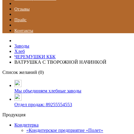
Отзывы
Прайс
Контакты
Заводы
Хлеб
ЧЕРЕМУШКИ КБК
ВАТРУШКА С ТВОРОЖНОЙ НАЧИНКОЙ
Список желаний (
0
)
Мы объединяем хлебные заводы
Отдел продаж: 89255554553
Продукция
Кондитерка
«Кондитерское предприятие «Полет»