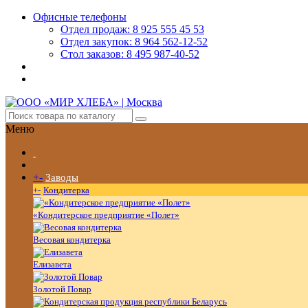
Офисные телефоны
Отдел продаж: 8 925 555 45 53
Отдел закупок: 8 964 562-12-52
Стол заказов: 8 495 987-40-52
Меню
+
-
Заводы
+
-
Кондитерка
«Кондитерское предприятие «Полет»
Весовая кондитерка
Елизавета
Золотой Повар