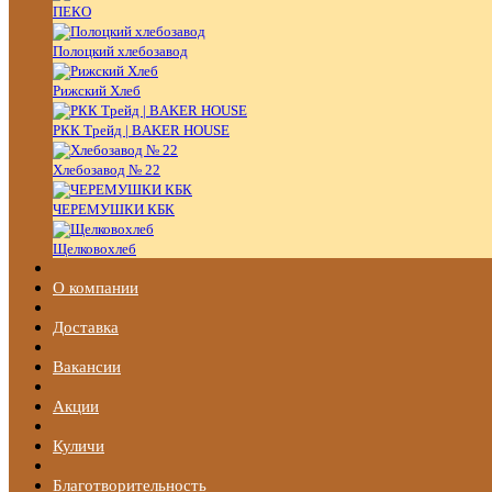
ПЕКО
Полоцкий хлебозавод
Рижский Хлеб
РКК Трейд | BAKER HOUSE
Хлебозавод № 22
ЧЕРЕМУШКИ КБК
Щелковохлеб
О компании
Доставка
Вакансии
Акции
Куличи
Благотворительность