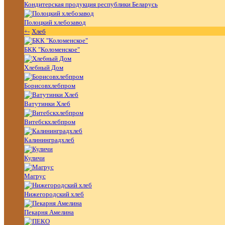
Кондитерская продукция республики Беларусь
Полоцкий хлебозавод
+
-
Хлеб
БКК "Коломенское"
Хлебный Дом
Борисовхлебпром
Ватутинки Хлеб
Витебскхлебпром
Калининградхлеб
Куличи
Магрус
Нижегородский хлеб
Пекарня Амелина