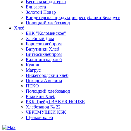
Весовая кондитерка
Елизавета
Золотой Повар
Кондитерская продукция республики Беларусь
Полоцкий хлебозавод
Хлеб
БКК "Коломенское"
Хлебный Дом
Борисовхлебпром
Ватутинки Хлеб
Витебскхлебпром
Калининградхлеб
Куличи
Магрус
Нижегородский хлеб
Пекарня Амелина
ПЕКО
Полоцкий хлебозавод
Рижский Хлеб
РКК Трейд | BAKER HOUSE
Хлебозавод № 22
ЧЕРЕМУШКИ КБК
Щелковохлеб