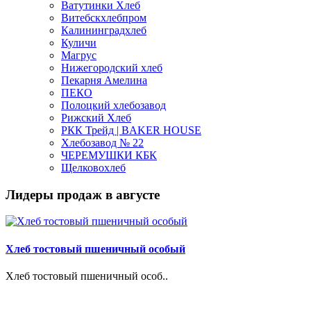
Ватутинки Хлеб
Витебскхлебпром
Калининградхлеб
Куличи
Магрус
Нижегородский хлеб
Пекарня Амелина
ПЕКО
Полоцкий хлебозавод
Рижский Хлеб
РКК Трейд | BAKER HOUSE
Хлебозавод № 22
ЧЕРЕМУШКИ КБК
Щелковохлеб
Лидеры продаж в августе
Хлеб тостовый пшеничный особый
Хлеб тостовый пшеничный особ..