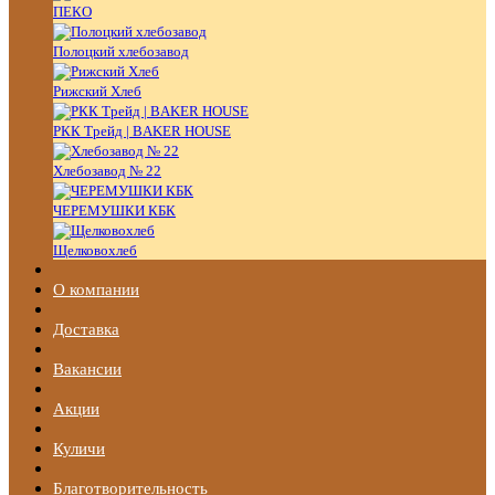
ПЕКО
Полоцкий хлебозавод
Рижский Хлеб
РКК Трейд | BAKER HOUSE
Хлебозавод № 22
ЧЕРЕМУШКИ КБК
Щелковохлеб
О компании
Доставка
Вакансии
Акции
Куличи
Благотворительность