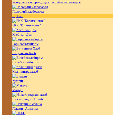
Кондитерская продукция республики Беларусь
Полоцкий хлебозавод
+
-
Хлеб
БКК "Коломенское"
Хлебный Дом
Борисовхлебпром
Ватутинки Хлеб
Витебскхлебпром
Калининградхлеб
Куличи
Магрус
Нижегородский хлеб
Пекарня Амелина