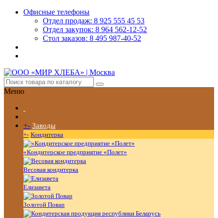
Офисные телефоны
Отдел продаж: 8 925 555 45 53
Отдел закупок: 8 964 562-12-52
Стол заказов: 8 495 987-40-52
Меню
+
-
Заводы
+
-
Кондитерка
«Кондитерское предприятие «Полет»
Весовая кондитерка
Елизавета
Золотой Повар