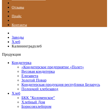
Отзывы
Прайс
Контакты
Заводы
Хлеб
Калининградхлеб
Продукция
Кондитерка
«Кондитерское предприятие «Полет»
Весовая кондитерка
Елизавета
Золотой Повар
Кондитерская продукция республики Беларусь
Полоцкий хлебозавод
Хлеб
БКК "Коломенское"
Хлебный Дом
Борисовхлебпром