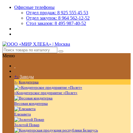
Офисные телефоны
Отдел продаж: 8 925 555 45 53
Отдел закупок: 8 964 562-12-52
Стол заказов: 8 495 987-40-52
Меню
+
-
Заводы
+
-
Кондитерка
«Кондитерское предприятие «Полет»
Весовая кондитерка
Елизавета
Золотой Повар