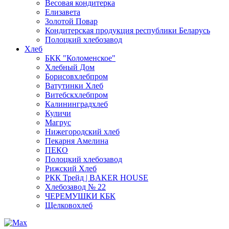
Весовая кондитерка
Елизавета
Золотой Повар
Кондитерская продукция республики Беларусь
Полоцкий хлебозавод
Хлеб
БКК "Коломенское"
Хлебный Дом
Борисовхлебпром
Ватутинки Хлеб
Витебскхлебпром
Калининградхлеб
Куличи
Магрус
Нижегородский хлеб
Пекарня Амелина
ПЕКО
Полоцкий хлебозавод
Рижский Хлеб
РКК Трейд | BAKER HOUSE
Хлебозавод № 22
ЧЕРЕМУШКИ КБК
Щелковохлеб