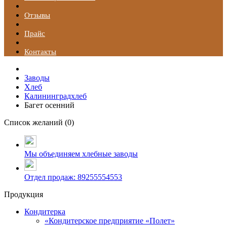
Отзывы
Прайс
Контакты
Заводы
Хлеб
Калининградхлеб
Багет осенний
Список желаний (
0
)
Мы объединяем хлебные заводы
Отдел продаж: 89255554553
Продукция
Кондитерка
«Кондитерское предприятие «Полет»