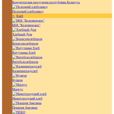
Кондитерская продукция республики Беларусь
Полоцкий хлебозавод
+
-
Хлеб
БКК "Коломенское"
Хлебный Дом
Борисовхлебпром
Ватутинки Хлеб
Витебскхлебпром
Калининградхлеб
Куличи
Магрус
Нижегородский хлеб
Пекарня Амелина