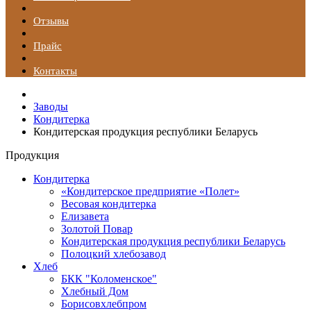
Отзывы
Прайс
Контакты
Заводы
Кондитерка
Кондитерская продукция республики Беларусь
Продукция
Кондитерка
«Кондитерское предприятие «Полет»
Весовая кондитерка
Елизавета
Золотой Повар
Кондитерская продукция республики Беларусь
Полоцкий хлебозавод
Хлеб
БКК "Коломенское"
Хлебный Дом
Борисовхлебпром