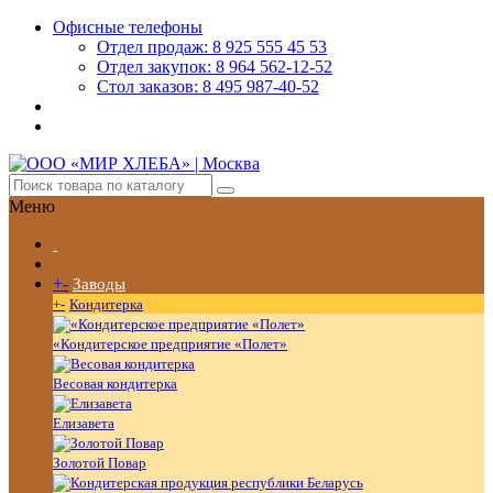
Офисные телефоны
Отдел продаж: 8 925 555 45 53
Отдел закупок: 8 964 562-12-52
Стол заказов: 8 495 987-40-52
Меню
+
-
Заводы
+
-
Кондитерка
«Кондитерское предприятие «Полет»
Весовая кондитерка
Елизавета
Золотой Повар