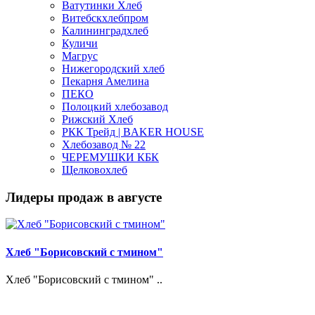
Ватутинки Хлеб
Витебскхлебпром
Калининградхлеб
Куличи
Магрус
Нижегородский хлеб
Пекарня Амелина
ПЕКО
Полоцкий хлебозавод
Рижский Хлеб
РКК Трейд | BAKER HOUSE
Хлебозавод № 22
ЧЕРЕМУШКИ КБК
Щелковохлеб
Лидеры продаж в августе
Хлеб "Борисовский с тмином"
Хлеб "Борисовский с тмином" ..