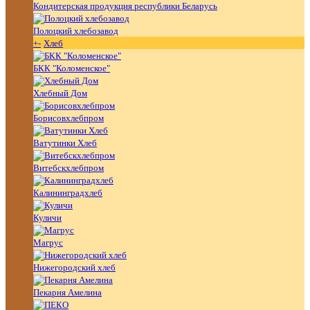
Кондитерская продукция республики Беларусь
Полоцкий хлебозавод
+
-
Хлеб
БКК "Коломенское"
Хлебный Дом
Борисовхлебпром
Ватутинки Хлеб
Витебскхлебпром
Калининградхлеб
Куличи
Магрус
Нижегородский хлеб
Пекарня Амелина