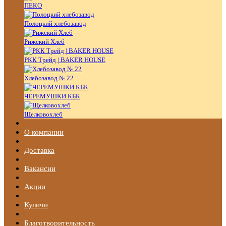
ПЕКО
Полоцкий хлебозавод
Рижский Хлеб
РКК Трейд | BAKER HOUSE
Хлебозавод № 22
ЧЕРЕМУШКИ КБК
Щелковохлеб
О компании
Доставка
Вакансии
Акции
Куличи
Благотворительность