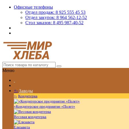
Офисные телефоны
Отдел продаж: 8 925 555 45 53
Отдел закупок: 8 964 562-12-52
Стол заказов: 8 495 987-40-52
Меню
+
-
Заводы
+
-
Кондитерка
«Кондитерское предприятие «Полет»
Весовая кондитерка
Елизавета