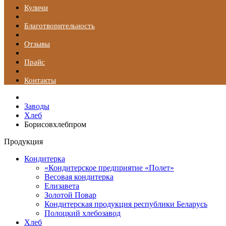
Куличи
Благотворительность
Отзывы
Прайс
Контакты
Заводы
Хлеб
Борисовхлебпром
Продукция
Кондитерка
«Кондитерское предприятие «Полет»
Весовая кондитерка
Елизавета
Золотой Повар
Кондитерская продукция республики Беларусь
Полоцкий хлебозавод
Хлеб