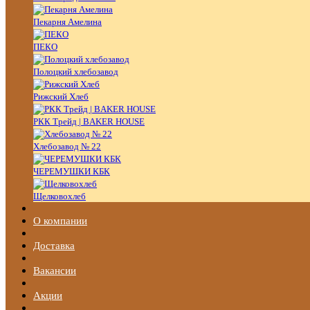
Пекарня Амелина
ПЕКО
Полоцкий хлебозавод
Рижский Хлеб
РКК Трейд | BAKER HOUSE
Хлебозавод № 22
ЧЕРЕМУШКИ КБК
Щелковохлеб
О компании
Доставка
Вакансии
Акции