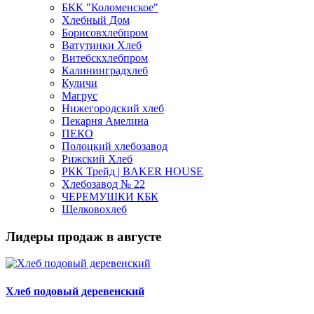
БКК "Коломенское"
Хлебный Дом
Борисовхлебпром
Ватутинки Хлеб
Витебскхлебпром
Калининградхлеб
Куличи
Магрус
Нижегородский хлеб
Пекарня Амелина
ПЕКО
Полоцкий хлебозавод
Рижский Хлеб
РКК Трейд | BAKER HOUSE
Хлебозавод № 22
ЧЕРЕМУШКИ КБК
Щелковохлеб
Лидеры продаж в августе
Хлеб подовый деревенский