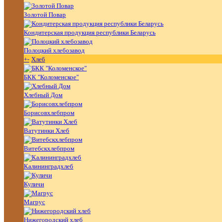
Золотой Повар
Кондитерская продукция республики Беларусь
Полоцкий хлебозавод
+
-
Хлеб
БКК "Коломенское"
Хлебный Дом
Борисовхлебпром
Ватутинки Хлеб
Витебскхлебпром
Калининградхлеб
Куличи
Магрус
Нижегородский хлеб