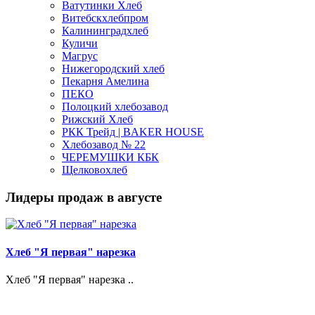
Ватутинки Хлеб
Витебскхлебпром
Калининградхлеб
Куличи
Магрус
Нижегородский хлеб
Пекарня Амелина
ПЕКО
Полоцкий хлебозавод
Рижский Хлеб
РКК Трейд | BAKER HOUSE
Хлебозавод № 22
ЧЕРЕМУШКИ КБК
Щелковохлеб
Лидеры продаж в августе
Хлеб "Я первая" нарезка
Хлеб "Я первая" нарезка ..