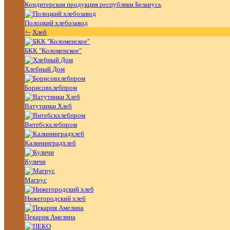
Кондитерская продукция республики Беларусь
Полоцкий хлебозавод
+
-
Хлеб
БКК "Коломенское"
Хлебный Дом
Борисовхлебпром
Ватутинки Хлеб
Витебскхлебпром
Калининградхлеб
Куличи
Магрус
Нижегородский хлеб
Пекарня Амелина