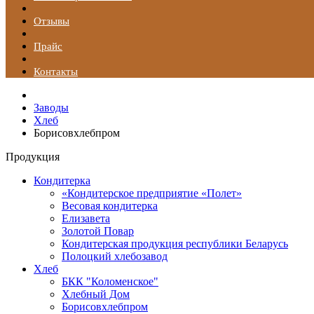
Отзывы
Прайс
Контакты
Заводы
Хлеб
Борисовхлебпром
Продукция
Кондитерка
«Кондитерское предприятие «Полет»
Весовая кондитерка
Елизавета
Золотой Повар
Кондитерская продукция республики Беларусь
Полоцкий хлебозавод
Хлеб
БКК "Коломенское"
Хлебный Дом
Борисовхлебпром