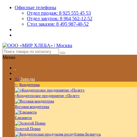
Офисные телефоны
Отдел продаж: 8 925 555 45 53
Отдел закупок: 8 964 562-12-52
Стол заказов: 8 495 987-40-52
Меню
+
-
Заводы
+
-
Кондитерка
«Кондитерское предприятие «Полет»
Весовая кондитерка
Елизавета
Золотой Повар