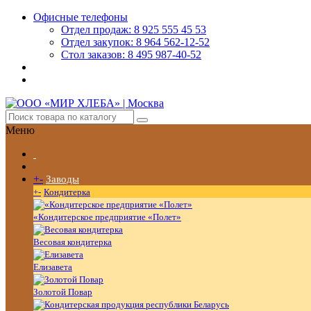
Офисные телефоны
Отдел продаж: 8 925 555 45 53
Отдел закупок: 8 964 562-12-52
Стол заказов: 8 495 987-40-52
Меню
+
-
Заводы
+
-
Кондитерка
«Кондитерское предприятие «Полет»
Весовая кондитерка
Елизавета
Золотой Повар