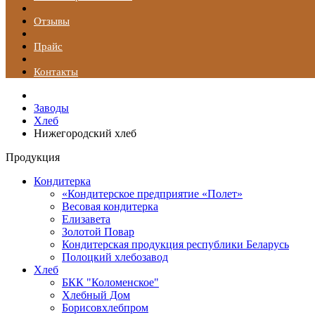
Отзывы
Прайс
Контакты
Заводы
Хлеб
Нижегородский хлеб
Продукция
Кондитерка
«Кондитерское предприятие «Полет»
Весовая кондитерка
Елизавета
Золотой Повар
Кондитерская продукция республики Беларусь
Полоцкий хлебозавод
Хлеб
БКК "Коломенское"
Хлебный Дом
Борисовхлебпром