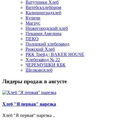
Ватутинки Хлеб
Витебскхлебпром
Калининградхлеб
Куличи
Магрус
Нижегородский хлеб
Пекарня Амелина
ПЕКО
Полоцкий хлебозавод
Рижский Хлеб
РКК Трейд | BAKER HOUSE
Хлебозавод № 22
ЧЕРЕМУШКИ КБК
Щелковохлеб
Лидеры продаж в августе
Хлеб "Я первая" нарезка
Хлеб "Я первая" нарезка ..