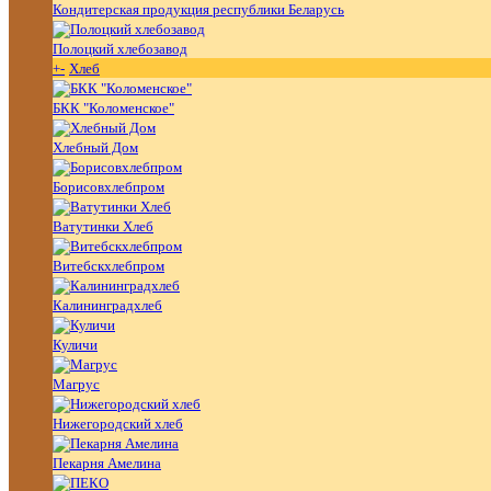
Кондитерская продукция республики Беларусь
Полоцкий хлебозавод
+
-
Хлеб
БКК "Коломенское"
Хлебный Дом
Борисовхлебпром
Ватутинки Хлеб
Витебскхлебпром
Калининградхлеб
Куличи
Магрус
Нижегородский хлеб
Пекарня Амелина