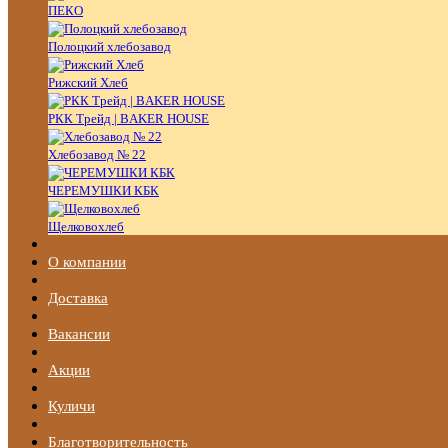
ПЕКО
Полоцкий хлебозавод
Рижский Хлеб
РКК Трейд | BAKER HOUSE
Хлебозавод № 22
ЧЕРЕМУШКИ КБК
Щелковохлеб
О компании
Доставка
Вакансии
Акции
Куличи
Благотворительность