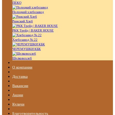
ПЕКО
Полоцкий хлебозавод
Рижский Хлеб
РКК Трейд | BAKER HOUSE
Хлебозавод № 22
ЧЕРЕМУШКИ КБК
Щелковохлеб
О компании
Доставка
Вакансии
Акции
Куличи
Благотворительность