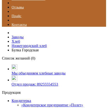
Отзывы
Прайс
Контакты
Заводы
Хлеб
Нижегородский хлеб
Булка Городская
Список желаний (
0
)
Мы объединяем хлебные заводы
Отдел продаж: 89255554553
Продукция
Кондитерка
«Кондитерское предприятие «Полет»