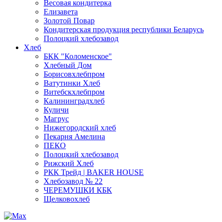
Весовая кондитерка
Елизавета
Золотой Повар
Кондитерская продукция республики Беларусь
Полоцкий хлебозавод
Хлеб
БКК "Коломенское"
Хлебный Дом
Борисовхлебпром
Ватутинки Хлеб
Витебскхлебпром
Калининградхлеб
Куличи
Магрус
Нижегородский хлеб
Пекарня Амелина
ПЕКО
Полоцкий хлебозавод
Рижский Хлеб
РКК Трейд | BAKER HOUSE
Хлебозавод № 22
ЧЕРЕМУШКИ КБК
Щелковохлеб