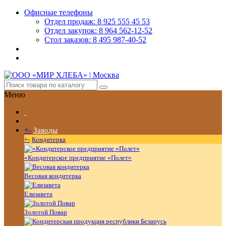
Офисные телефоны
Отдел продаж: 8 925 555 45 53
Отдел закупок: 8 964 562-12-52
Стол заказов: 8 495 987-40-52
Меню
+
-
Заводы
+
-
Кондитерка
«Кондитерское предприятие «Полет»
Весовая кондитерка
Елизавета
Золотой Повар