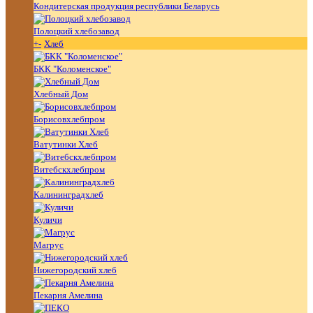
Кондитерская продукция республики Беларусь
Полоцкий хлебозавод
+
-
Хлеб
БКК "Коломенское"
Хлебный Дом
Борисовхлебпром
Ватутинки Хлеб
Витебскхлебпром
Калининградхлеб
Куличи
Магрус
Нижегородский хлеб
Пекарня Амелина