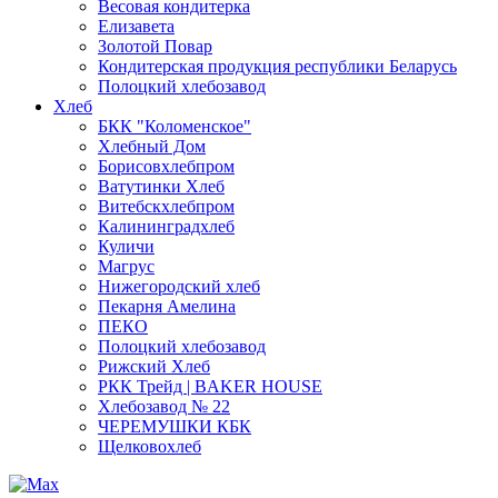
Весовая кондитерка
Елизавета
Золотой Повар
Кондитерская продукция республики Беларусь
Полоцкий хлебозавод
Хлеб
БКК "Коломенское"
Хлебный Дом
Борисовхлебпром
Ватутинки Хлеб
Витебскхлебпром
Калининградхлеб
Куличи
Магрус
Нижегородский хлеб
Пекарня Амелина
ПЕКО
Полоцкий хлебозавод
Рижский Хлеб
РКК Трейд | BAKER HOUSE
Хлебозавод № 22
ЧЕРЕМУШКИ КБК
Щелковохлеб