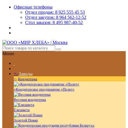
Офисные телефоны
Отдел продаж: 8 925 555 45 53
Отдел закупок: 8 964 562-12-52
Стол заказов: 8 495 987-40-52
Меню
+
-
Заводы
+
-
Кондитерка
«Кондитерское предприятие «Полет»
Весовая кондитерка
Елизавета
Золотой Повар