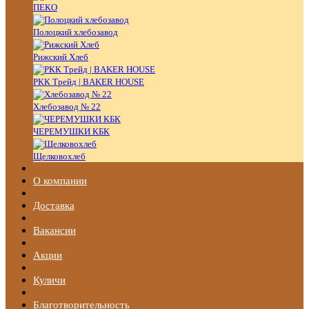
ПЕКО
Полоцкий хлебозавод
Рижский Хлеб
РКК Трейд | BAKER HOUSE
Хлебозавод № 22
ЧЕРЕМУШКИ КБК
Щелковохлеб
О компании
Доставка
Вакансии
Акции
Куличи
Благотворительность