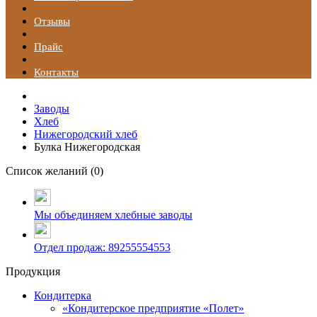
Отзывы
Прайс
Контакты
Заводы
Хлеб
Нижегородский хлеб
Булка Нижегородская
Список желаний (
0
)
Мы объединяем хлебные заводы
Отдел продаж: 89255554553
Продукция
Кондитерка
«Кондитерское предприятие «Полет»