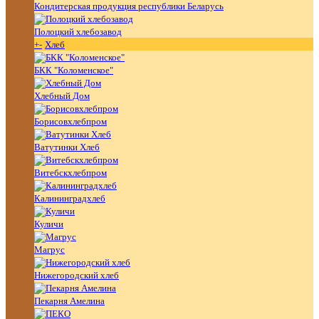
Кондитерская продукция республики Беларусь
Полоцкий хлебозавод
+
-
Хлеб
БКК "Коломенское"
Хлебный Дом
Борисовхлебпром
Ватутинки Хлеб
Витебскхлебпром
Калининградхлеб
Куличи
Магрус
Нижегородский хлеб
Пекарня Амелина