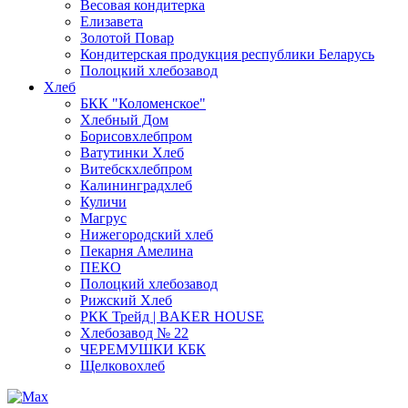
Весовая кондитерка
Елизавета
Золотой Повар
Кондитерская продукция республики Беларусь
Полоцкий хлебозавод
Хлеб
БКК "Коломенское"
Хлебный Дом
Борисовхлебпром
Ватутинки Хлеб
Витебскхлебпром
Калининградхлеб
Куличи
Магрус
Нижегородский хлеб
Пекарня Амелина
ПЕКО
Полоцкий хлебозавод
Рижский Хлеб
РКК Трейд | BAKER HOUSE
Хлебозавод № 22
ЧЕРЕМУШКИ КБК
Щелковохлеб