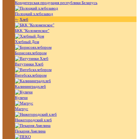
Кондитерская продукция республики Беларусь
Полоцкий хлебозавод
+
-
Хлеб
БКК "Коломенское"
Хлебный Дом
Борисовхлебпром
Ватутинки Хлеб
Витебскхлебпром
Калининградхлеб
Куличи
Магрус
Нижегородский хлеб
Пекарня Амелина