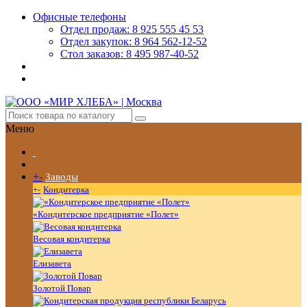
Офисные телефоны
Отдел продаж: 8 925 555 45 53
Отдел закупок: 8 964 562-12-52
Стол заказов: 8 495 987-40-52
Меню
+
-
Заводы
+
-
Кондитерка
«Кондитерское предприятие «Полет»
Весовая кондитерка
Елизавета
Золотой Повар