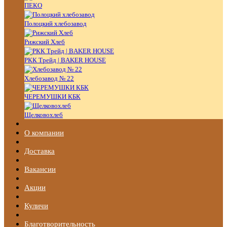
ПЕКО
Полоцкий хлебозавод
Рижский Хлеб
РКК Трейд | BAKER HOUSE
Хлебозавод № 22
ЧЕРЕМУШКИ КБК
Щелковохлеб
О компании
Доставка
Вакансии
Акции
Куличи
Благотворительность