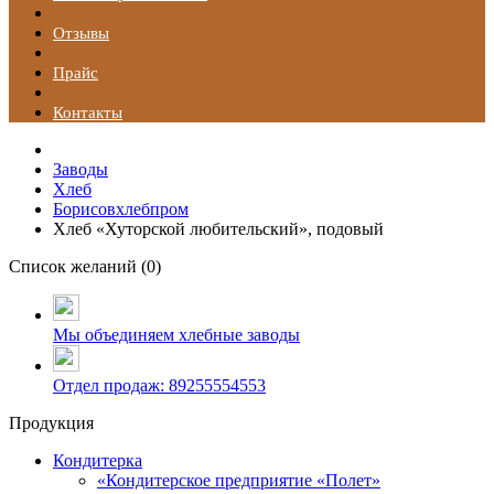
Отзывы
Прайс
Контакты
Заводы
Хлеб
Борисовхлебпром
Хлеб «Хуторской любительский», подовый
Список желаний (
0
)
Мы объединяем хлебные заводы
Отдел продаж: 89255554553
Продукция
Кондитерка
«Кондитерское предприятие «Полет»