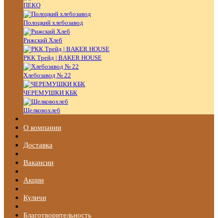
ПЕКО
Полоцкий хлебозавод
Рижский Хлеб
РКК Трейд | BAKER HOUSE
Хлебозавод № 22
ЧЕРЕМУШКИ КБК
Щелковохлеб
О компании
Доставка
Вакансии
Акции
Куличи
Благотворительность