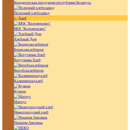
Кондитерская продукция республики Беларусь
Полоцкий хлебозавод
+
-
Хлеб
БКК "Коломенское"
Хлебный Дом
Борисовхлебпром
Ватутинки Хлеб
Витебскхлебпром
Калининградхлеб
Куличи
Магрус
Нижегородский хлеб
Пекарня Амелина