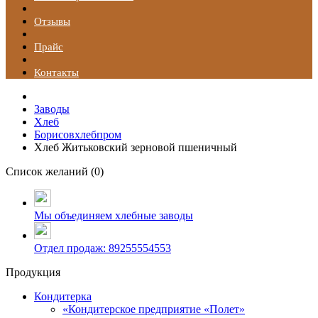
Отзывы
Прайс
Контакты
Заводы
Хлеб
Борисовхлебпром
Хлеб Житьковский зерновой пшеничный
Список желаний (
0
)
Мы объединяем хлебные заводы
Отдел продаж: 89255554553
Продукция
Кондитерка
«Кондитерское предприятие «Полет»