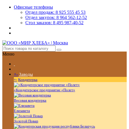
Офисные телефоны
Отдел продаж: 8 925 555 45 53
Отдел закупок: 8 964 562-12-52
Стол заказов: 8 495 987-40-52
Меню
+
-
Заводы
+
-
Кондитерка
«Кондитерское предприятие «Полет»
Весовая кондитерка
Елизавета
Золотой Повар