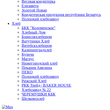
Весовая кондитерка
Елизавета
Золотой Повар
Кондитерская продукция республики Беларусь
Полоцкий хлебозавод
Хлеб
БКК "Коломенское"
Хлебный Дом
Борисовхлебпром
Ватутинки Хлеб
Витебскхлебпром
Калининградхлеб
Куличи
Магрус
Нижегородский хлеб
Пекарня Амелина
ПЕКО
Полоцкий хлебозавод
Рижский Хлеб
РКК Трейд | BAKER HOUSE
Хлебозавод № 22
ЧЕРЕМУШКИ КБК
Щелковохлеб