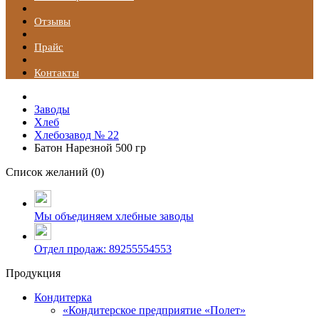
Отзывы
Прайс
Контакты
Заводы
Хлеб
Хлебозавод № 22
Батон Нарезной 500 гр
Список желаний (
0
)
Мы объединяем хлебные заводы
Отдел продаж: 89255554553
Продукция
Кондитерка
«Кондитерское предприятие «Полет»