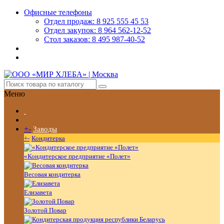
Офисные телефоны
Отдел продаж: 8 925 555 45 53
Отдел закупок: 8 964 562-12-52
Стол заказов: 8 495 987-40-52
Меню
+
-
Заводы
+
-
Кондитерка
«Кондитерское предприятие «Полет»
Весовая кондитерка
Елизавета
Золотой Повар