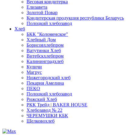
Весовая кондитерка
Елизавета
Золотой Повар
Кондитерская продукция республики Беларусь
Полоцкий хлебозавод
Хлеб
БКК "Коломенское"
Хлебный Дом
Борисовхлебпром
Ватутинки Хлеб
Витебскхлебпром
Калининградхлеб
Куличи
Магрус
Нижегородский хлеб
Пекарня Амелина
ПЕКО
Полоцкий хлебозавод
Рижский Хлеб
РКК Трейд | BAKER HOUSE
Хлебозавод № 22
ЧЕРЕМУШКИ КБК
Щелковохлеб