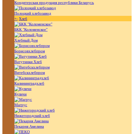
Кондитерская продукция республики Беларусь
Полоцкий хлебозавод
+
-
Хлеб
БКК "Коломенское"
Хлебный Дом
Борисовхлебпром
Ватутинки Хлеб
Витебскхлебпром
Калининградхлеб
Куличи
Магрус
Нижегородский хлеб
Пекарня Амелина