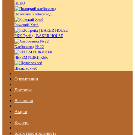
ПЕКО
Полоцкий хлебозавод
Рижский Хлеб
РКК Трейд | BAKER HOUSE
Хлебозавод № 22
ЧЕРЕМУШКИ КБК
Щелковохлеб
О компании
Доставка
Вакансии
Акции
Куличи
Благотворительность