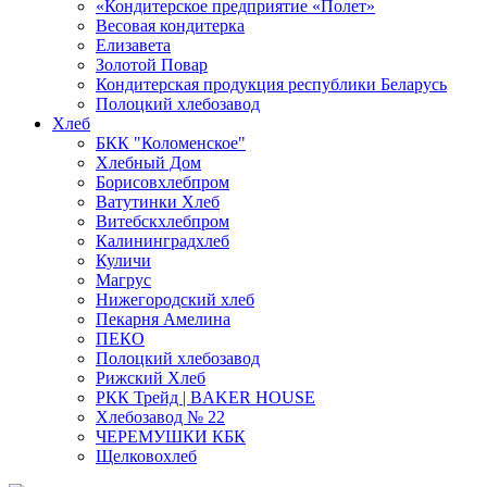
«Кондитерское предприятие «Полет»
Весовая кондитерка
Елизавета
Золотой Повар
Кондитерская продукция республики Беларусь
Полоцкий хлебозавод
Хлеб
БКК "Коломенское"
Хлебный Дом
Борисовхлебпром
Ватутинки Хлеб
Витебскхлебпром
Калининградхлеб
Куличи
Магрус
Нижегородский хлеб
Пекарня Амелина
ПЕКО
Полоцкий хлебозавод
Рижский Хлеб
РКК Трейд | BAKER HOUSE
Хлебозавод № 22
ЧЕРЕМУШКИ КБК
Щелковохлеб