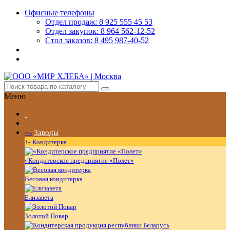
Офисные телефоны
Отдел продаж: 8 925 555 45 53
Отдел закупок: 8 964 562-12-52
Стол заказов: 8 495 987-40-52
Меню
+
-
Заводы
+
-
Кондитерка
«Кондитерское предприятие «Полет»
Весовая кондитерка
Елизавета
Золотой Повар