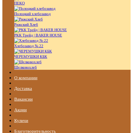
ПЕКО
Полоцкий хлебозавод
Рижский Хлеб
РКК Трейд | BAKER HOUSE
Хлебозавод № 22
ЧЕРЕМУШКИ КБК
Щелковохлеб
О компании
Доставка
Вакансии
Акции
Куличи
Благотворительность