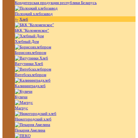
Кондитерская продукция республики Беларусь
Полоцкий хлебозавод
+
-
Хлеб
БКК "Коломенское"
Хлебный Дом
Борисовхлебпром
Ватутинки Хлеб
Витебскхлебпром
Калининградхлеб
Куличи
Магрус
Нижегородский хлеб
Пекарня Амелина