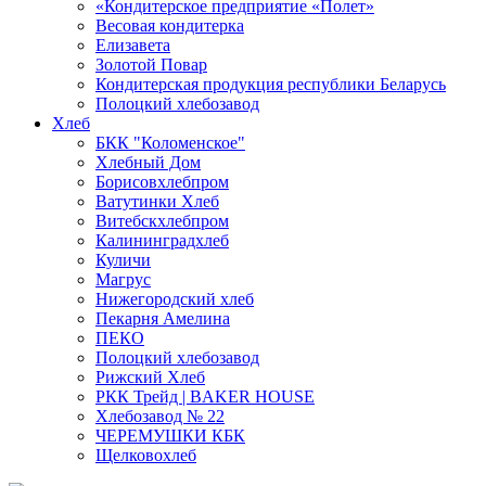
«Кондитерское предприятие «Полет»
Весовая кондитерка
Елизавета
Золотой Повар
Кондитерская продукция республики Беларусь
Полоцкий хлебозавод
Хлеб
БКК "Коломенское"
Хлебный Дом
Борисовхлебпром
Ватутинки Хлеб
Витебскхлебпром
Калининградхлеб
Куличи
Магрус
Нижегородский хлеб
Пекарня Амелина
ПЕКО
Полоцкий хлебозавод
Рижский Хлеб
РКК Трейд | BAKER HOUSE
Хлебозавод № 22
ЧЕРЕМУШКИ КБК
Щелковохлеб