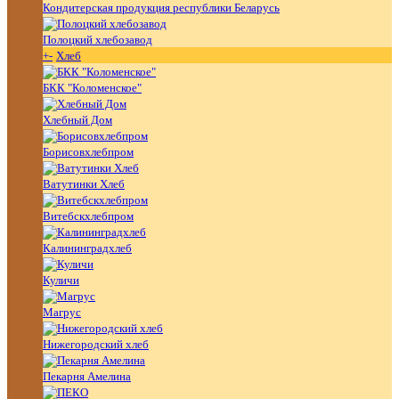
Кондитерская продукция республики Беларусь
Полоцкий хлебозавод
+
-
Хлеб
БКК "Коломенское"
Хлебный Дом
Борисовхлебпром
Ватутинки Хлеб
Витебскхлебпром
Калининградхлеб
Куличи
Магрус
Нижегородский хлеб
Пекарня Амелина