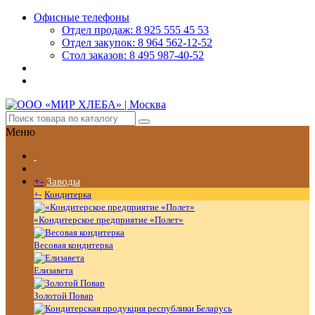
Офисные телефоны
Отдел продаж: 8 925 555 45 53
Отдел закупок: 8 964 562-12-52
Стол заказов: 8 495 987-40-52
Меню
+
-
Заводы
+
-
Кондитерка
«Кондитерское предприятие «Полет»
Весовая кондитерка
Елизавета
Золотой Повар