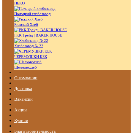
ПЕКО
Полоцкий хлебозавод
Рижский Хлеб
РКК Трейд | BAKER HOUSE
Хлебозавод № 22
ЧЕРЕМУШКИ КБК
Щелковохлеб
О компании
Доставка
Вакансии
Акции
Куличи
Благотворительность