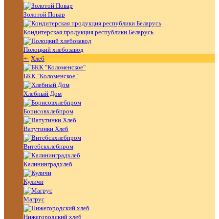
Золотой Повар
Кондитерская продукция республики Беларусь
Полоцкий хлебозавод
+
-
Хлеб
БКК "Коломенское"
Хлебный Дом
Борисовхлебпром
Ватутинки Хлеб
Витебскхлебпром
Калининградхлеб
Куличи
Магрус
Нижегородский хлеб