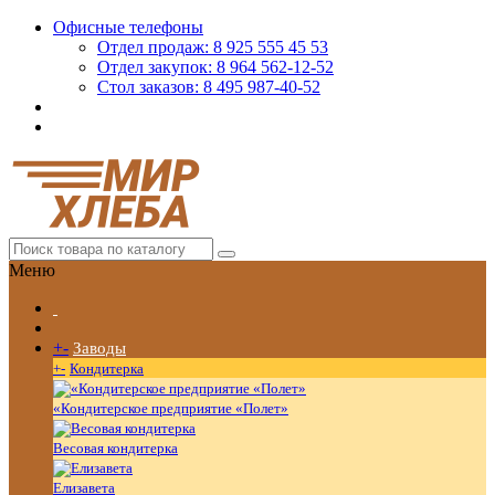
Офисные телефоны
Отдел продаж: 8 925 555 45 53
Отдел закупок: 8 964 562-12-52
Стол заказов: 8 495 987-40-52
Меню
+
-
Заводы
+
-
Кондитерка
«Кондитерское предприятие «Полет»
Весовая кондитерка
Елизавета