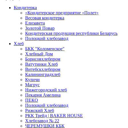
Кондитерка
«Кондитерское предприятие «Полет»
Весовая кондитерка
Елизавета
Золотой Повар
Кондитерская продукция республики Беларусь
Полоцкий хлебозавод
Хлеб
БКК "Коломенское"
Хлебный Дом
Борисовхлебпром
Ватутинки Хлеб
Витебскхлебпром
Калининградхлеб
Куличи
Магрус
Нижегородский хлеб
Пекарня Амелина
ПЕКО
Полоцкий хлебозавод
Рижский Хлеб
РКК Трейд | BAKER HOUSE
Хлебозавод № 22
ЧЕРЕМУШКИ КБК