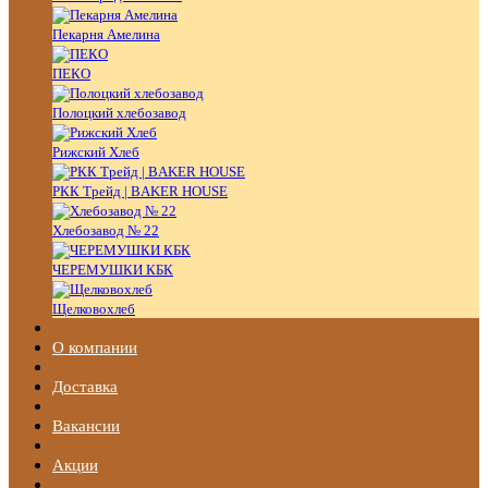
Пекарня Амелина
ПЕКО
Полоцкий хлебозавод
Рижский Хлеб
РКК Трейд | BAKER HOUSE
Хлебозавод № 22
ЧЕРЕМУШКИ КБК
Щелковохлеб
О компании
Доставка
Вакансии
Акции