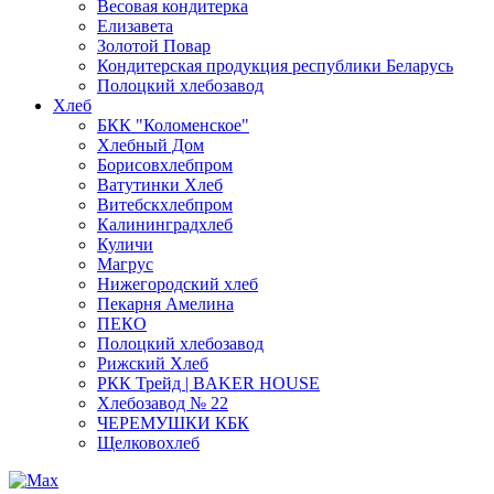
Весовая кондитерка
Елизавета
Золотой Повар
Кондитерская продукция республики Беларусь
Полоцкий хлебозавод
Хлеб
БКК "Коломенское"
Хлебный Дом
Борисовхлебпром
Ватутинки Хлеб
Витебскхлебпром
Калининградхлеб
Куличи
Магрус
Нижегородский хлеб
Пекарня Амелина
ПЕКО
Полоцкий хлебозавод
Рижский Хлеб
РКК Трейд | BAKER HOUSE
Хлебозавод № 22
ЧЕРЕМУШКИ КБК
Щелковохлеб