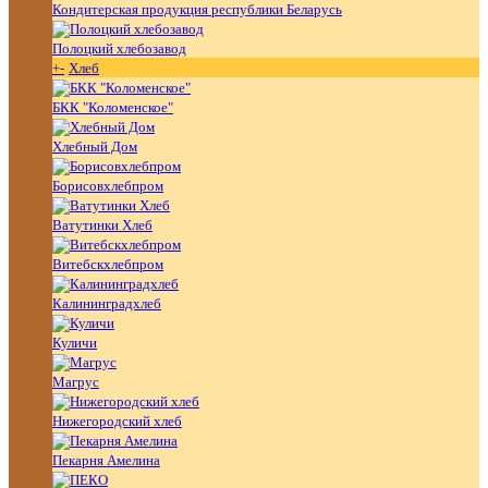
Кондитерская продукция республики Беларусь
Полоцкий хлебозавод
+
-
Хлеб
БКК "Коломенское"
Хлебный Дом
Борисовхлебпром
Ватутинки Хлеб
Витебскхлебпром
Калининградхлеб
Куличи
Магрус
Нижегородский хлеб
Пекарня Амелина