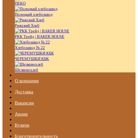
ПЕКО
Полоцкий хлебозавод
Рижский Хлеб
РКК Трейд | BAKER HOUSE
Хлебозавод № 22
ЧЕРЕМУШКИ КБК
Щелковохлеб
О компании
Доставка
Вакансии
Акции
Куличи
Благотворительность