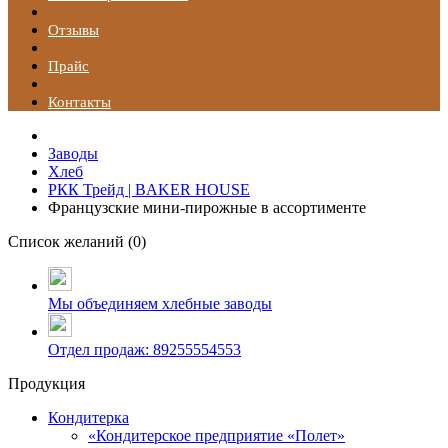
Отзывы
Прайс
Контакты
Заводы
Хлеб
РКК Трейд | BAKER HOUSE
Французские мини-пирожные в ассортименте
Список желаний (
0
)
Мы объединяем хлебные заводы
Отдел продаж: 89255554553
Продукция
Кондитерка
«Кондитерское предприятие «Полет»