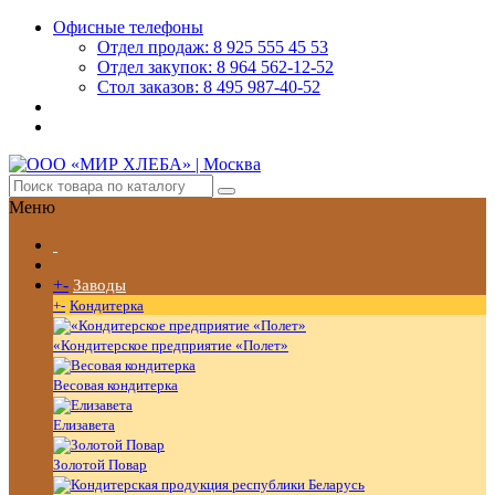
Офисные телефоны
Отдел продаж: 8 925 555 45 53
Отдел закупок: 8 964 562-12-52
Стол заказов: 8 495 987-40-52
Меню
+
-
Заводы
+
-
Кондитерка
«Кондитерское предприятие «Полет»
Весовая кондитерка
Елизавета
Золотой Повар