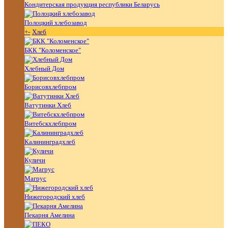
Кондитерская продукция республики Беларусь
Полоцкий хлебозавод
+
-
Хлеб
БКК "Коломенское"
Хлебный Дом
Борисовхлебпром
Ватутинки Хлеб
Витебскхлебпром
Калининградхлеб
Куличи
Магрус
Нижегородский хлеб
Пекарня Амелина