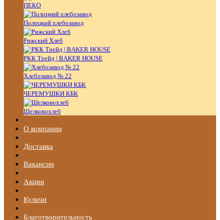
ПЕКО
Полоцкий хлебозавод
Рижский Хлеб
РКК Трейд | BAKER HOUSE
Хлебозавод № 22
ЧЕРЕМУШКИ КБК
Щелковохлеб
О компании
Доставка
Вакансии
Акции
Куличи
Благотворительность