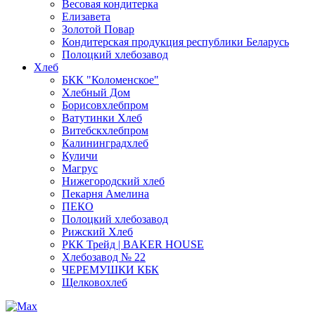
Весовая кондитерка
Елизавета
Золотой Повар
Кондитерская продукция республики Беларусь
Полоцкий хлебозавод
Хлеб
БКК "Коломенское"
Хлебный Дом
Борисовхлебпром
Ватутинки Хлеб
Витебскхлебпром
Калининградхлеб
Куличи
Магрус
Нижегородский хлеб
Пекарня Амелина
ПЕКО
Полоцкий хлебозавод
Рижский Хлеб
РКК Трейд | BAKER HOUSE
Хлебозавод № 22
ЧЕРЕМУШКИ КБК
Щелковохлеб