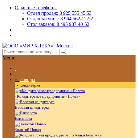
Офисные телефоны
Отдел продаж: 8 925 555 45 53
Отдел закупок: 8 964 562-12-52
Стол заказов: 8 495 987-40-52
Меню
+
-
Заводы
+
-
Кондитерка
«Кондитерское предприятие «Полет»
Весовая кондитерка
Елизавета
Золотой Повар