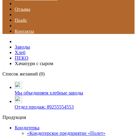
Отзывы
Прайс
Контакты
Заводы
Хлеб
ПЕКО
Хачапури с сыром
Список желаний (
0
)
Мы объединяем хлебные заводы
Отдел продаж: 89255554553
Продукция
Кондитерка
«Кондитерское предприятие «Полет»