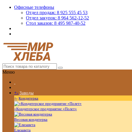
Офисные телефоны
Отдел продаж: 8 925 555 45 53
Отдел закупок: 8 964 562-12-52
Стол заказов: 8 495 987-40-52
Меню
+
-
Заводы
+
-
Кондитерка
«Кондитерское предприятие «Полет»
Весовая кондитерка
Елизавета