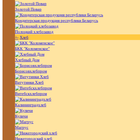
Золотой Повар
Кондитерская продукция республики Беларусь
Полоцкий хлебозавод
+
-
Хлеб
БКК "Коломенское"
Хлебный Дом
Борисовхлебпром
Ватутинки Хлеб
Витебскхлебпром
Калининградхлеб
Куличи
Магрус
Нижегородский хлеб