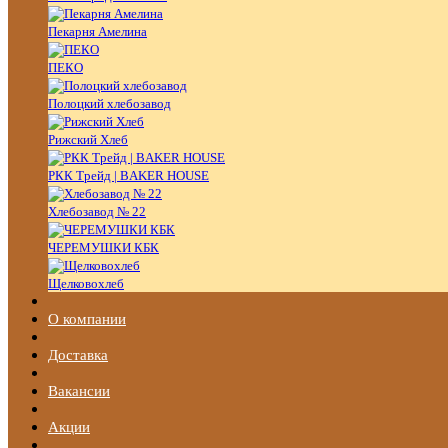
Пекарня Амелина
ПЕКО
Полоцкий хлебозавод
Рижский Хлеб
РКК Трейд | BAKER HOUSE
Хлебозавод № 22
ЧЕРЕМУШКИ КБК
Щелковохлеб
О компании
Доставка
Вакансии
Акции