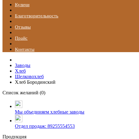
Куличи
Благотворительность
Отзывы
Прайс
Контакты
Заводы
Хлеб
Щелковохлеб
Хлеб Бородинский
Список желаний (
0
)
Мы объединяем хлебные заводы
Отдел продаж: 89255554553
Продукция