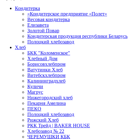
Кондитерка
«Кондитерское предприятие «Полет»
Весовая кондитерка
Елизавета
Золотой Повар
Кондитерская продукция республики Беларусь
Полоцкий хлебозавод
Хлеб
БКК "Коломенское"
Хлебный Дом
Борисовхлебпром
Ватутинки Хлеб
Витебскхлебпром
Калининградхлеб
Куличи
Магрус
Нижегородский хлеб
Пекарня Амелина
ПЕКО
Полоцкий хлебозавод
Рижский Хлеб
РКК Трейд | BAKER HOUSE
Хлебозавод № 22
ЧЕРЕМУШКИ КБК