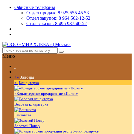
Офисные телефоны
Отдел продаж: 8 925 555 45 53
Отдел закупок: 8 964 562-12-52
Стол заказов: 8 495 987-40-52
Меню
+
-
Заводы
+
-
Кондитерка
«Кондитерское предприятие «Полет»
Весовая кондитерка
Елизавета
Золотой Повар