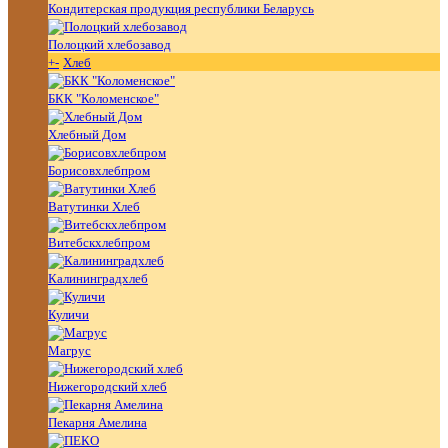
Кондитерская продукция республики Беларусь
Полоцкий хлебозавод
+
-
Хлеб
БКК "Коломенское"
Хлебный Дом
Борисовхлебпром
Ватутинки Хлеб
Витебскхлебпром
Калининградхлеб
Куличи
Магрус
Нижегородский хлеб
Пекарня Амелина