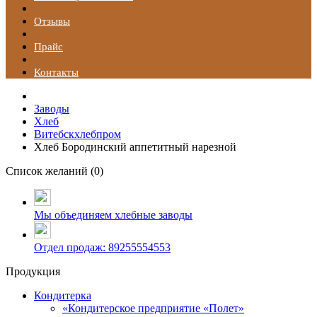
Отзывы
Прайс
Контакты
Заводы
Хлеб
Витебскхлебпром
Хлеб Бородинский аппетитный нарезной
Список желаний (
0
)
Мы объединяем хлебные заводы
Отдел продаж: 89255554553
Продукция
Кондитерка
«Кондитерское предприятие «Полет»