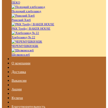
ПЕКО
Полоцкий хлебозавод
Рижский Хлеб
РКК Трейд | BAKER HOUSE
Хлебозавод № 22
ЧЕРЕМУШКИ КБК
Щелковохлеб
О компании
Доставка
Вакансии
Акции
Куличи
Благотворительность