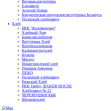
Весовая кондитерка
Елизавета
Золотой Повар
Кондитерская продукция республики Беларусь
Полоцкий хлебозавод
Хлеб
БКК "Коломенское"
Хлебный Дом
Борисовхлебпром
Ватутинки Хлеб
Витебскхлебпром
Калининградхлеб
Куличи
Магрус
Нижегородский хлеб
Пекарня Амелина
ПЕКО
Полоцкий хлебозавод
Рижский Хлеб
РКК Трейд | BAKER HOUSE
Хлебозавод № 22
ЧЕРЕМУШКИ КБК
Щелковохлеб