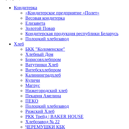
Кондитерка
«Кондитерское предприятие «Полет»
Весовая кондитерка
Елизавета
Золотой Повар
Кондитерская продукция республики Беларусь
Полоцкий хлебозавод
Хлеб
БКК "Коломенское"
Хлебный Дом
Борисовхлебпром
Ватутинки Хлеб
Витебскхлебпром
Калининградхлеб
Куличи
Магрус
Нижегородский хлеб
Пекарня Амелина
ПЕКО
Полоцкий хлебозавод
Рижский Хлеб
РКК Трейд | BAKER HOUSE
Хлебозавод № 22
ЧЕРЕМУШКИ КБК