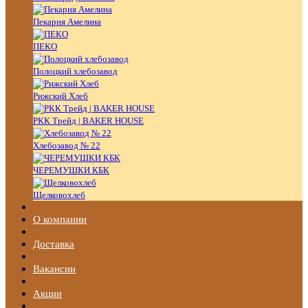
Пекарня Амелина
ПЕКО
Полоцкий хлебозавод
Рижский Хлеб
РКК Трейд | BAKER HOUSE
Хлебозавод № 22
ЧЕРЕМУШКИ КБК
Щелковохлеб
О компании
Доставка
Вакансии
Акции