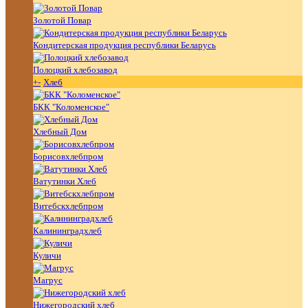
Золотой Повар
Кондитерская продукция республики Беларусь
Полоцкий хлебозавод
+
-
Хлеб
БКК "Коломенское"
Хлебный Дом
Борисовхлебпром
Ватутинки Хлеб
Витебскхлебпром
Калининградхлеб
Куличи
Магрус
Нижегородский хлеб