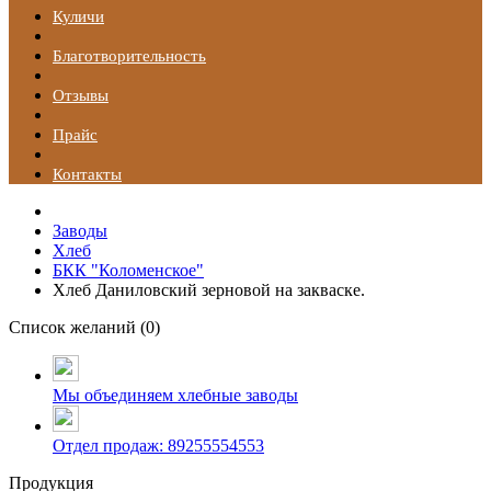
Куличи
Благотворительность
Отзывы
Прайс
Контакты
Заводы
Хлеб
БКК "Коломенское"
Хлеб Даниловский зерновой на закваске.
Список желаний (
0
)
Мы объединяем хлебные заводы
Отдел продаж: 89255554553
Продукция