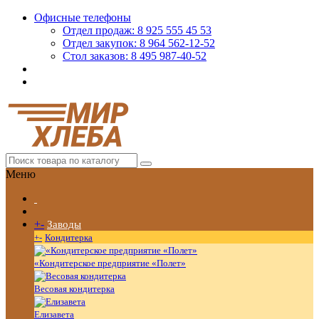
Офисные телефоны
Отдел продаж: 8 925 555 45 53
Отдел закупок: 8 964 562-12-52
Стол заказов: 8 495 987-40-52
Меню
+
-
Заводы
+
-
Кондитерка
«Кондитерское предприятие «Полет»
Весовая кондитерка
Елизавета