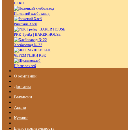
ПЕКО
Полоцкий хлебозавод
Рижский Хлеб
РКК Трейд | BAKER HOUSE
Хлебозавод № 22
ЧЕРЕМУШКИ КБК
Щелковохлеб
О компании
Доставка
Вакансии
Акции
Куличи
Благотворительность