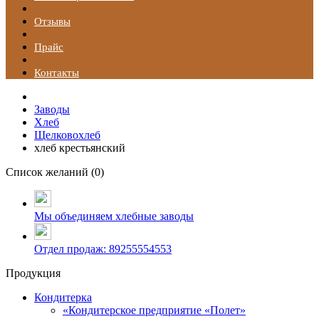
Отзывы
Прайс
Контакты
Заводы
Хлеб
Щелковохлеб
хлеб крестьянский
Список желаний (
0
)
Мы объединяем хлебные заводы
Отдел продаж: 89255554553
Продукция
Кондитерка
«Кондитерское предприятие «Полет»