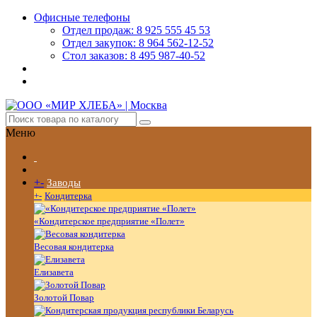
Офисные телефоны
Отдел продаж: 8 925 555 45 53
Отдел закупок: 8 964 562-12-52
Стол заказов: 8 495 987-40-52
Меню
+
-
Заводы
+
-
Кондитерка
«Кондитерское предприятие «Полет»
Весовая кондитерка
Елизавета
Золотой Повар