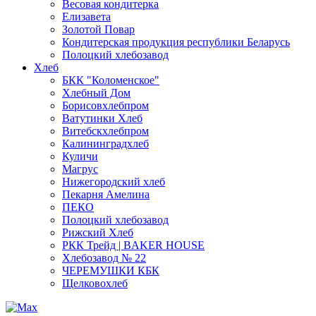
Весовая кондитерка
Елизавета
Золотой Повар
Кондитерская продукция республики Беларусь
Полоцкий хлебозавод
Хлеб
БКК "Коломенское"
Хлебный Дом
Борисовхлебпром
Ватутинки Хлеб
Витебскхлебпром
Калининградхлеб
Куличи
Магрус
Нижегородский хлеб
Пекарня Амелина
ПЕКО
Полоцкий хлебозавод
Рижский Хлеб
РКК Трейд | BAKER HOUSE
Хлебозавод № 22
ЧЕРЕМУШКИ КБК
Щелковохлеб