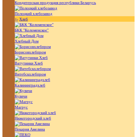
Кондитерская продукция республики Беларусь
Полоцкий хлебозавод
+
-
Хлеб
БКК "Коломенское"
Хлебный Дом
Борисовхлебпром
Ватутинки Хлеб
Витебскхлебпром
Калининградхлеб
Куличи
Магрус
Нижегородский хлеб
Пекарня Амелина