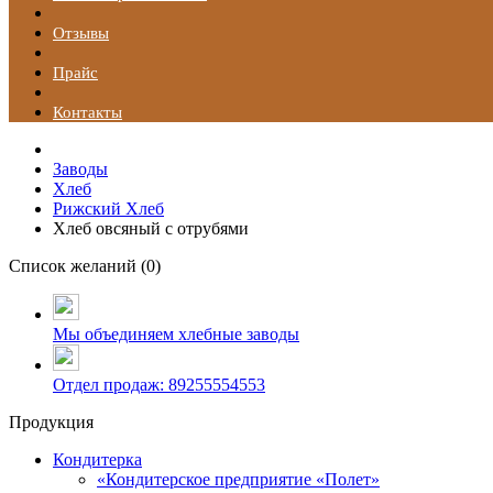
Отзывы
Прайс
Контакты
Заводы
Хлеб
Рижский Хлеб
Хлеб овсяный с отрубями
Список желаний (
0
)
Мы объединяем хлебные заводы
Отдел продаж: 89255554553
Продукция
Кондитерка
«Кондитерское предприятие «Полет»