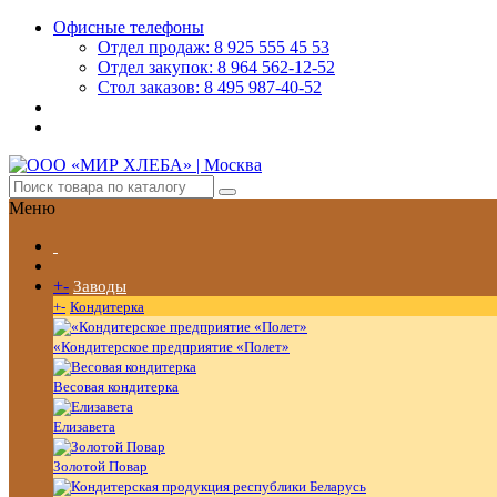
Офисные телефоны
Отдел продаж: 8 925 555 45 53
Отдел закупок: 8 964 562-12-52
Стол заказов: 8 495 987-40-52
Меню
+
-
Заводы
+
-
Кондитерка
«Кондитерское предприятие «Полет»
Весовая кондитерка
Елизавета
Золотой Повар