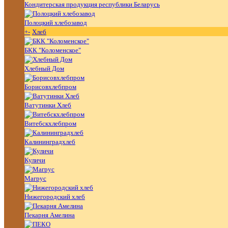
Кондитерская продукция республики Беларусь
Полоцкий хлебозавод
+
-
Хлеб
БКК "Коломенское"
Хлебный Дом
Борисовхлебпром
Ватутинки Хлеб
Витебскхлебпром
Калининградхлеб
Куличи
Магрус
Нижегородский хлеб
Пекарня Амелина