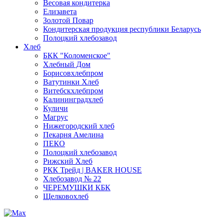
Весовая кондитерка
Елизавета
Золотой Повар
Кондитерская продукция республики Беларусь
Полоцкий хлебозавод
Хлеб
БКК "Коломенское"
Хлебный Дом
Борисовхлебпром
Ватутинки Хлеб
Витебскхлебпром
Калининградхлеб
Куличи
Магрус
Нижегородский хлеб
Пекарня Амелина
ПЕКО
Полоцкий хлебозавод
Рижский Хлеб
РКК Трейд | BAKER HOUSE
Хлебозавод № 22
ЧЕРЕМУШКИ КБК
Щелковохлеб