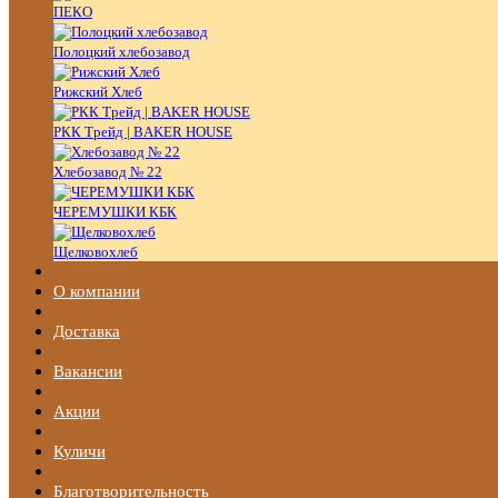
ПЕКО
Полоцкий хлебозавод
Рижский Хлеб
РКК Трейд | BAKER HOUSE
Хлебозавод № 22
ЧЕРЕМУШКИ КБК
Щелковохлеб
О компании
Доставка
Вакансии
Акции
Куличи
Благотворительность