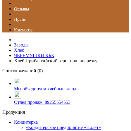
Отзывы
Прайс
Контакты
Заводы
Хлеб
ЧЕРЕМУШКИ КБК
Хлеб Прибалтийский зерн. пол. внарезку
Список желаний (
0
)
Мы объединяем хлебные заводы
Отдел продаж: 89255554553
Продукция
Кондитерка
«Кондитерское предприятие «Полет»