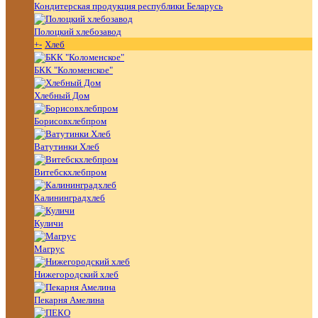
Кондитерская продукция республики Беларусь
Полоцкий хлебозавод
+
-
Хлеб
БКК "Коломенское"
Хлебный Дом
Борисовхлебпром
Ватутинки Хлеб
Витебскхлебпром
Калининградхлеб
Куличи
Магрус
Нижегородский хлеб
Пекарня Амелина