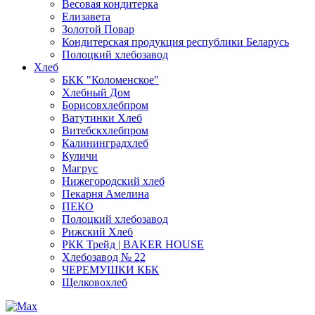
Весовая кондитерка
Елизавета
Золотой Повар
Кондитерская продукция республики Беларусь
Полоцкий хлебозавод
Хлеб
БКК "Коломенское"
Хлебный Дом
Борисовхлебпром
Ватутинки Хлеб
Витебскхлебпром
Калининградхлеб
Куличи
Магрус
Нижегородский хлеб
Пекарня Амелина
ПЕКО
Полоцкий хлебозавод
Рижский Хлеб
РКК Трейд | BAKER HOUSE
Хлебозавод № 22
ЧЕРЕМУШКИ КБК
Щелковохлеб