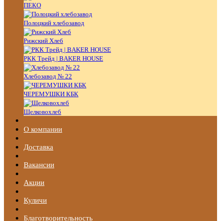
ПЕКО
Полоцкий хлебозавод
Рижский Хлеб
РКК Трейд | BAKER HOUSE
Хлебозавод № 22
ЧЕРЕМУШКИ КБК
Щелковохлеб
О компании
Доставка
Вакансии
Акции
Куличи
Благотворительность