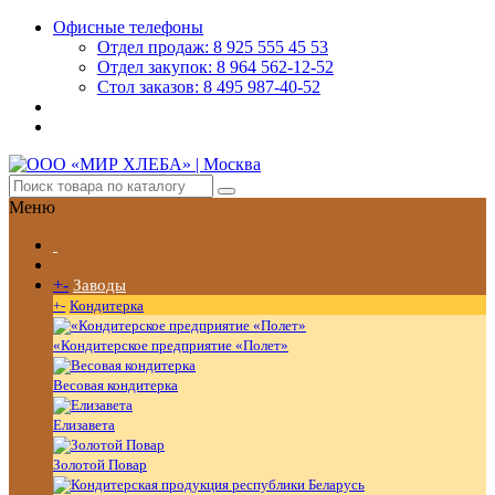
Офисные телефоны
Отдел продаж: 8 925 555 45 53
Отдел закупок: 8 964 562-12-52
Стол заказов: 8 495 987-40-52
Меню
+
-
Заводы
+
-
Кондитерка
«Кондитерское предприятие «Полет»
Весовая кондитерка
Елизавета
Золотой Повар