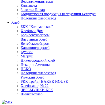
Весовая кондитерка
Елизавета
Золотой Повар
Кондитерская продукция республики Беларусь
Полоцкий хлебозавод
Хлеб
БКК "Коломенское"
Хлебный Дом
Борисовхлебпром
Ватутинки Хлеб
Витебскхлебпром
Калининградхлеб
Куличи
Магрус
Нижегородский хлеб
Пекарня Амелина
ПЕКО
Полоцкий хлебозавод
Рижский Хлеб
РКК Трейд | BAKER HOUSE
Хлебозавод № 22
ЧЕРЕМУШКИ КБК
Щелковохлеб