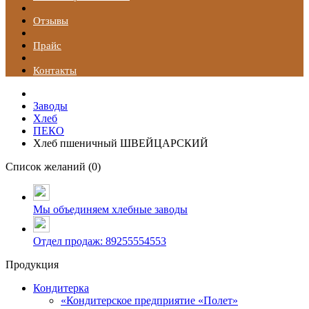
Отзывы
Прайс
Контакты
Заводы
Хлеб
ПЕКО
Хлеб пшеничный ШВЕЙЦАРСКИЙ
Список желаний (
0
)
Мы объединяем хлебные заводы
Отдел продаж: 89255554553
Продукция
Кондитерка
«Кондитерское предприятие «Полет»