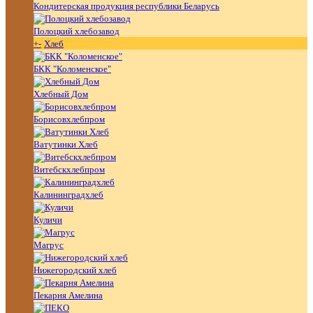
Кондитерская продукция республики Беларусь
Полоцкий хлебозавод
+
-
Хлеб
БКК "Коломенское"
Хлебный Дом
Борисовхлебпром
Ватутинки Хлеб
Витебскхлебпром
Калининградхлеб
Куличи
Магрус
Нижегородский хлеб
Пекарня Амелина