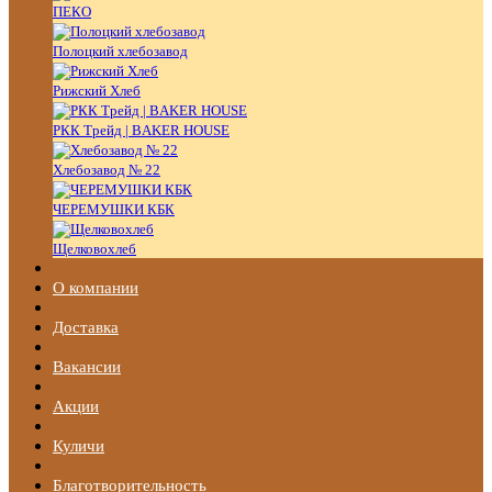
ПЕКО
Полоцкий хлебозавод
Рижский Хлеб
РКК Трейд | BAKER HOUSE
Хлебозавод № 22
ЧЕРЕМУШКИ КБК
Щелковохлеб
О компании
Доставка
Вакансии
Акции
Куличи
Благотворительность