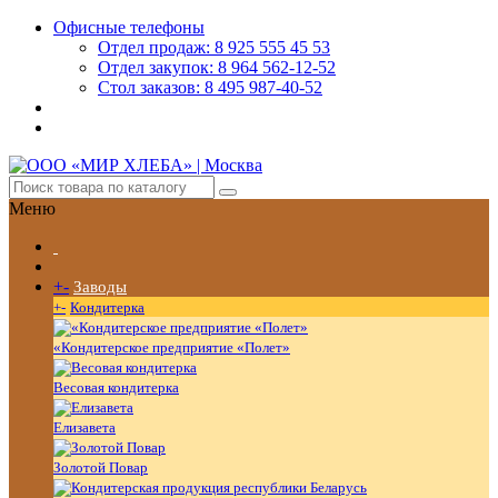
Офисные телефоны
Отдел продаж: 8 925 555 45 53
Отдел закупок: 8 964 562-12-52
Стол заказов: 8 495 987-40-52
Меню
+
-
Заводы
+
-
Кондитерка
«Кондитерское предприятие «Полет»
Весовая кондитерка
Елизавета
Золотой Повар