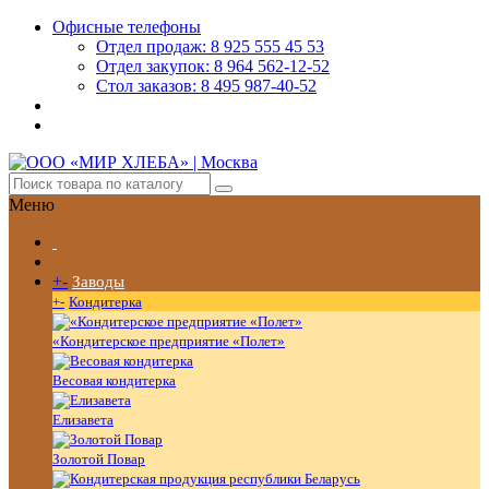
Офисные телефоны
Отдел продаж: 8 925 555 45 53
Отдел закупок: 8 964 562-12-52
Стол заказов: 8 495 987-40-52
Меню
+
-
Заводы
+
-
Кондитерка
«Кондитерское предприятие «Полет»
Весовая кондитерка
Елизавета
Золотой Повар