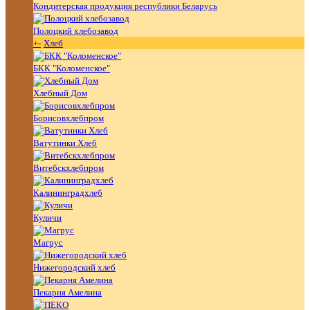
Кондитерская продукция республики Беларусь
Полоцкий хлебозавод
+
-
Хлеб
БКК "Коломенское"
Хлебный Дом
Борисовхлебпром
Ватутинки Хлеб
Витебскхлебпром
Калининградхлеб
Куличи
Магрус
Нижегородский хлеб
Пекарня Амелина