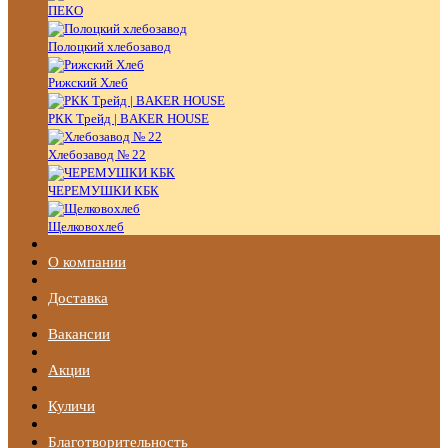
ПЕКО
Полоцкий хлебозавод
Рижский Хлеб
РКК Трейд | BAKER HOUSE
Хлебозавод № 22
ЧЕРЕМУШКИ КБК
Щелковохлеб
О компании
Доставка
Вакансии
Акции
Куличи
Благотворительность