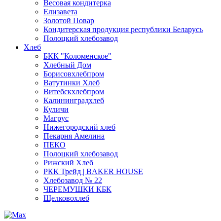
Весовая кондитерка
Елизавета
Золотой Повар
Кондитерская продукция республики Беларусь
Полоцкий хлебозавод
Хлеб
БКК "Коломенское"
Хлебный Дом
Борисовхлебпром
Ватутинки Хлеб
Витебскхлебпром
Калининградхлеб
Куличи
Магрус
Нижегородский хлеб
Пекарня Амелина
ПЕКО
Полоцкий хлебозавод
Рижский Хлеб
РКК Трейд | BAKER HOUSE
Хлебозавод № 22
ЧЕРЕМУШКИ КБК
Щелковохлеб