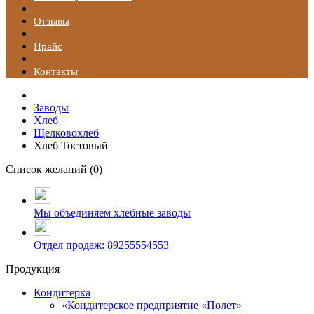
Отзывы
Прайс
Контакты
Заводы
Хлеб
Щелковохлеб
Хлеб Тостовый
Список желаний (
0
)
Мы объединяем хлебные заводы
Отдел продаж: 89255554553
Продукция
Кондитерка
«Кондитерское предприятие «Полет»