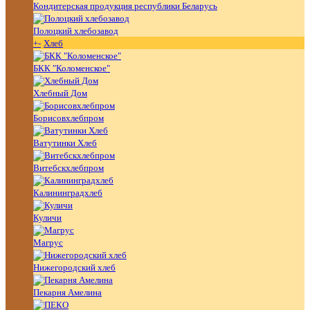
Кондитерская продукция республики Беларусь
Полоцкий хлебозавод
+
-
Хлеб
БКК "Коломенское"
Хлебный Дом
Борисовхлебпром
Ватутинки Хлеб
Витебскхлебпром
Калининградхлеб
Куличи
Магрус
Нижегородский хлеб
Пекарня Амелина