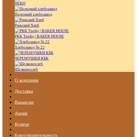
ПЕКО
Полоцкий хлебозавод
Рижский Хлеб
РКК Трейд | BAKER HOUSE
Хлебозавод № 22
ЧЕРЕМУШКИ КБК
Щелковохлеб
О компании
Доставка
Вакансии
Акции
Куличи
Благотворительность