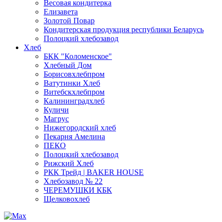
Весовая кондитерка
Елизавета
Золотой Повар
Кондитерская продукция республики Беларусь
Полоцкий хлебозавод
Хлеб
БКК "Коломенское"
Хлебный Дом
Борисовхлебпром
Ватутинки Хлеб
Витебскхлебпром
Калининградхлеб
Куличи
Магрус
Нижегородский хлеб
Пекарня Амелина
ПЕКО
Полоцкий хлебозавод
Рижский Хлеб
РКК Трейд | BAKER HOUSE
Хлебозавод № 22
ЧЕРЕМУШКИ КБК
Щелковохлеб