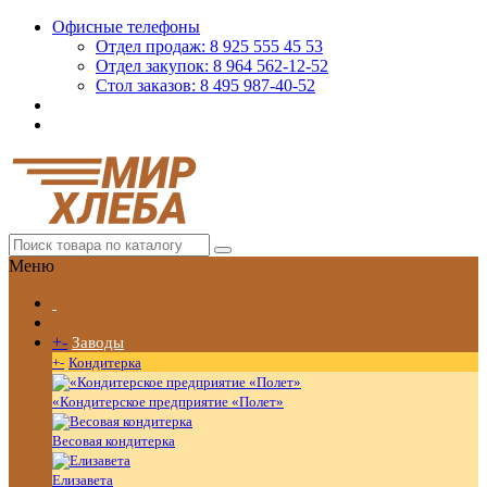
Офисные телефоны
Отдел продаж: 8 925 555 45 53
Отдел закупок: 8 964 562-12-52
Стол заказов: 8 495 987-40-52
Меню
+
-
Заводы
+
-
Кондитерка
«Кондитерское предприятие «Полет»
Весовая кондитерка
Елизавета