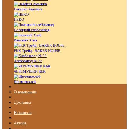
Пекарня Амелина
ПЕКО
Полоцкий хлебозавод
Рижский Хлеб
РКК Трейд | BAKER HOUSE
Хлебозавод № 22
ЧЕРЕМУШКИ КБК
Щелковохлеб
О компании
Доставка
Вакансии
Акции