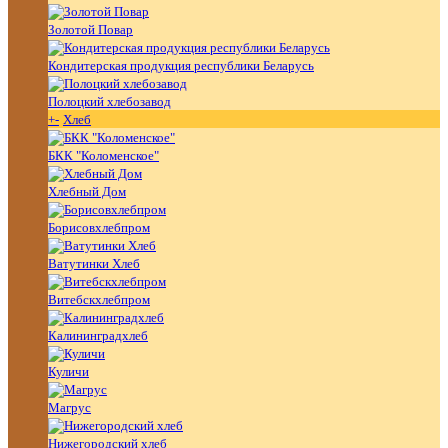
Золотой Повар
Кондитерская продукция республики Беларусь
Полоцкий хлебозавод
+
-
Хлеб
БКК "Коломенское"
Хлебный Дом
Борисовхлебпром
Ватутинки Хлеб
Витебскхлебпром
Калининградхлеб
Куличи
Магрус
Нижегородский хлеб