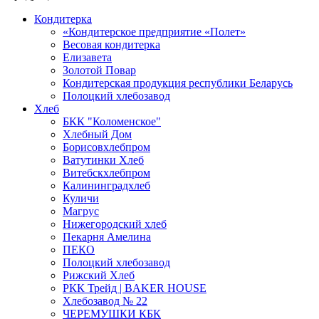
Кондитерка
«Кондитерское предприятие «Полет»
Весовая кондитерка
Елизавета
Золотой Повар
Кондитерская продукция республики Беларусь
Полоцкий хлебозавод
Хлеб
БКК "Коломенское"
Хлебный Дом
Борисовхлебпром
Ватутинки Хлеб
Витебскхлебпром
Калининградхлеб
Куличи
Магрус
Нижегородский хлеб
Пекарня Амелина
ПЕКО
Полоцкий хлебозавод
Рижский Хлеб
РКК Трейд | BAKER HOUSE
Хлебозавод № 22
ЧЕРЕМУШКИ КБК