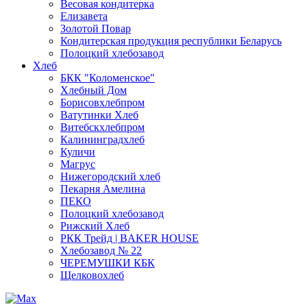
Весовая кондитерка
Елизавета
Золотой Повар
Кондитерская продукция республики Беларусь
Полоцкий хлебозавод
Хлеб
БКК "Коломенское"
Хлебный Дом
Борисовхлебпром
Ватутинки Хлеб
Витебскхлебпром
Калининградхлеб
Куличи
Магрус
Нижегородский хлеб
Пекарня Амелина
ПЕКО
Полоцкий хлебозавод
Рижский Хлеб
РКК Трейд | BAKER HOUSE
Хлебозавод № 22
ЧЕРЕМУШКИ КБК
Щелковохлеб