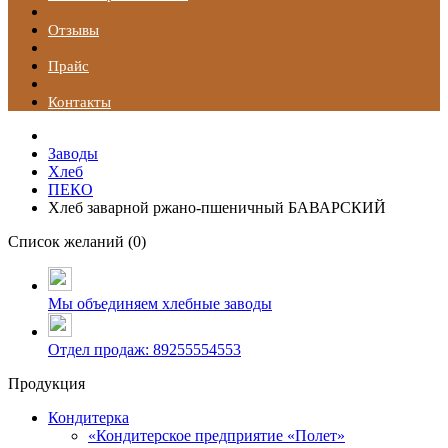
Отзывы
Прайс
Контакты
Заводы
Хлеб
ПЕКО
Хлеб заварной ржано-пшеничный БАВАРСКИЙ
Список желаний (
0
)
Мы объединяем хлебные заводы
Отдел продаж: 89255554553
Продукция
Кондитерка
«Кондитерское предприятие «Полет»