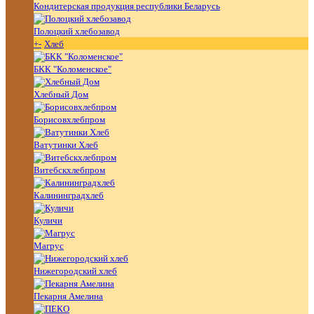
Кондитерская продукция республики Беларусь
Полоцкий хлебозавод
+
-
Хлеб
БКК "Коломенское"
Хлебный Дом
Борисовхлебпром
Ватутинки Хлеб
Витебскхлебпром
Калининградхлеб
Куличи
Магрус
Нижегородский хлеб
Пекарня Амелина