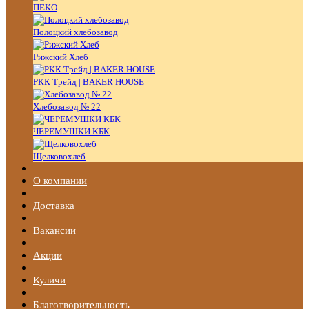
ПЕКО
Полоцкий хлебозавод
Рижский Хлеб
РКК Трейд | BAKER HOUSE
Хлебозавод № 22
ЧЕРЕМУШКИ КБК
Щелковохлеб
О компании
Доставка
Вакансии
Акции
Куличи
Благотворительность