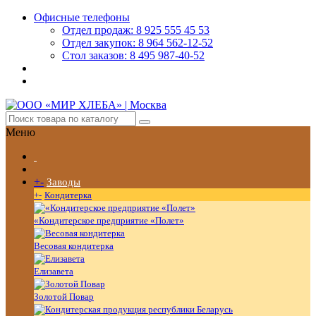
Офисные телефоны
Отдел продаж: 8 925 555 45 53
Отдел закупок: 8 964 562-12-52
Стол заказов: 8 495 987-40-52
Меню
+
-
Заводы
+
-
Кондитерка
«Кондитерское предприятие «Полет»
Весовая кондитерка
Елизавета
Золотой Повар