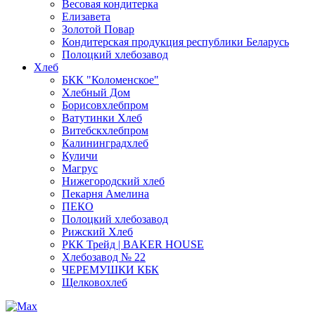
Весовая кондитерка
Елизавета
Золотой Повар
Кондитерская продукция республики Беларусь
Полоцкий хлебозавод
Хлеб
БКК "Коломенское"
Хлебный Дом
Борисовхлебпром
Ватутинки Хлеб
Витебскхлебпром
Калининградхлеб
Куличи
Магрус
Нижегородский хлеб
Пекарня Амелина
ПЕКО
Полоцкий хлебозавод
Рижский Хлеб
РКК Трейд | BAKER HOUSE
Хлебозавод № 22
ЧЕРЕМУШКИ КБК
Щелковохлеб