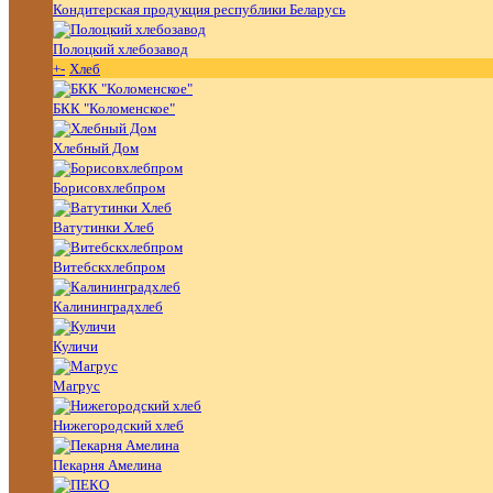
Кондитерская продукция республики Беларусь
Полоцкий хлебозавод
+
-
Хлеб
БКК "Коломенское"
Хлебный Дом
Борисовхлебпром
Ватутинки Хлеб
Витебскхлебпром
Калининградхлеб
Куличи
Магрус
Нижегородский хлеб
Пекарня Амелина