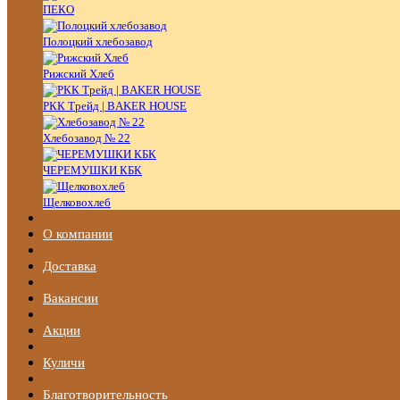
ПЕКО
Полоцкий хлебозавод
Рижский Хлеб
РКК Трейд | BAKER HOUSE
Хлебозавод № 22
ЧЕРЕМУШКИ КБК
Щелковохлеб
О компании
Доставка
Вакансии
Акции
Куличи
Благотворительность