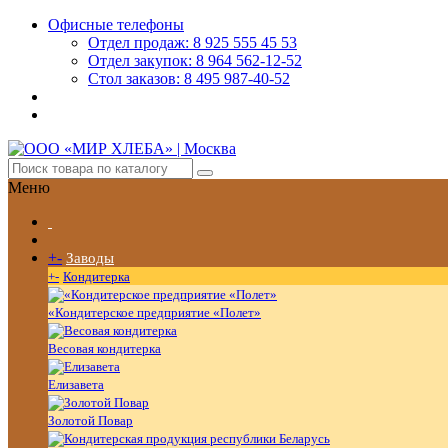
Офисные телефоны
Отдел продаж: 8 925 555 45 53
Отдел закупок: 8 964 562-12-52
Стол заказов: 8 495 987-40-52
Меню
+
-
Заводы
+
-
Кондитерка
«Кондитерское предприятие «Полет»
Весовая кондитерка
Елизавета
Золотой Повар