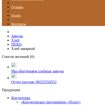
Отзывы
Прайс
Контакты
Заводы
Хлеб
ПЕКО
Хлеб заварной
Список желаний (
0
)
Мы объединяем хлебные заводы
Отдел продаж: 89255554553
Продукция
Кондитерка
«Кондитерское предприятие «Полет»