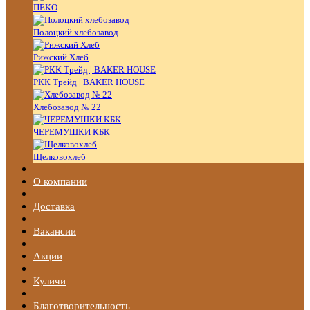
ПЕКО
Полоцкий хлебозавод
Рижский Хлеб
РКК Трейд | BAKER HOUSE
Хлебозавод № 22
ЧЕРЕМУШКИ КБК
Щелковохлеб
О компании
Доставка
Вакансии
Акции
Куличи
Благотворительность