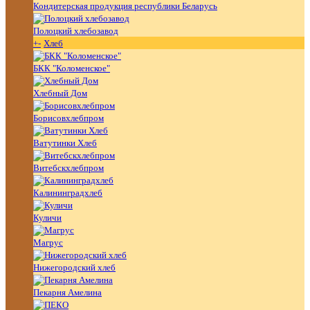
Кондитерская продукция республики Беларусь
Полоцкий хлебозавод
+
-
Хлеб
БКК "Коломенское"
Хлебный Дом
Борисовхлебпром
Ватутинки Хлеб
Витебскхлебпром
Калининградхлеб
Куличи
Магрус
Нижегородский хлеб
Пекарня Амелина