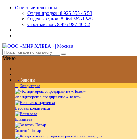
Офисные телефоны
Отдел продаж: 8 925 555 45 53
Отдел закупок: 8 964 562-12-52
Стол заказов: 8 495 987-40-52
Меню
+
-
Заводы
+
-
Кондитерка
«Кондитерское предприятие «Полет»
Весовая кондитерка
Елизавета
Золотой Повар