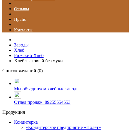
Отзывы
Прайс
Контакты
Заводы
Хлеб
Рижский Хлеб
Хлеб злаковый без муки
Список желаний (
0
)
Мы объединяем хлебные заводы
Отдел продаж: 89255554553
Продукция
Кондитерка
«Кондитерское предприятие «Полет»