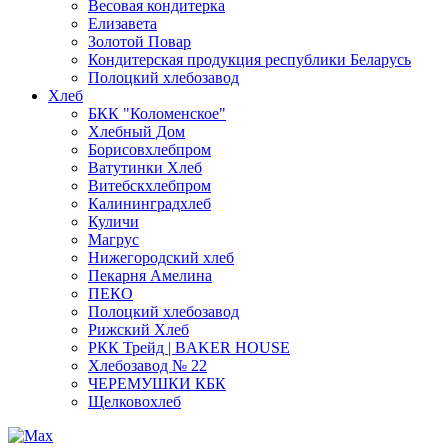
Весовая кондитерка
Елизавета
Золотой Повар
Кондитерская продукция республики Беларусь
Полоцкий хлебозавод
Хлеб
БКК "Коломенское"
Хлебный Дом
Борисовхлебпром
Ватутинки Хлеб
Витебскхлебпром
Калининградхлеб
Куличи
Магрус
Нижегородский хлеб
Пекарня Амелина
ПЕКО
Полоцкий хлебозавод
Рижский Хлеб
РКК Трейд | BAKER HOUSE
Хлебозавод № 22
ЧЕРЕМУШКИ КБК
Щелковохлеб