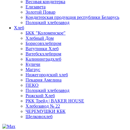
Весовая кондитерка
Елизавета
Золотой Повар
Кондитерская продукция республики Беларусь
Полоцкий хлебозавод
Хлеб
БКК "Коломенское"
Хлебный Дом
Борисовхлебпром
Ватутинки Хлеб
Витебскхлебпром
Калининградхлеб
Куличи
Магрус
Нижегородский хлеб
Пекарня Амелина
ПЕКО
Полоцкий хлебозавод
Рижский Хлеб
РКК Трейд | BAKER HOUSE
Хлебозавод № 22
ЧЕРЕМУШКИ КБК
Щелковохлеб