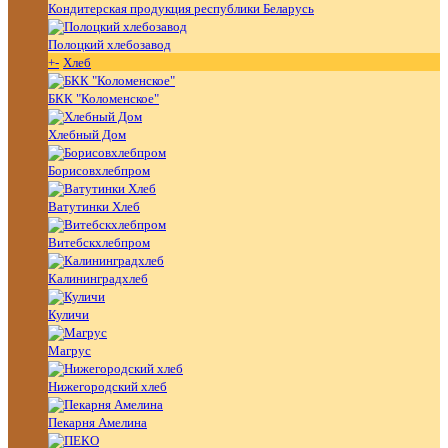
Кондитерская продукция республики Беларусь
Полоцкий хлебозавод
+
-
Хлеб
БКК "Коломенское"
Хлебный Дом
Борисовхлебпром
Ватутинки Хлеб
Витебскхлебпром
Калининградхлеб
Куличи
Магрус
Нижегородский хлеб
Пекарня Амелина