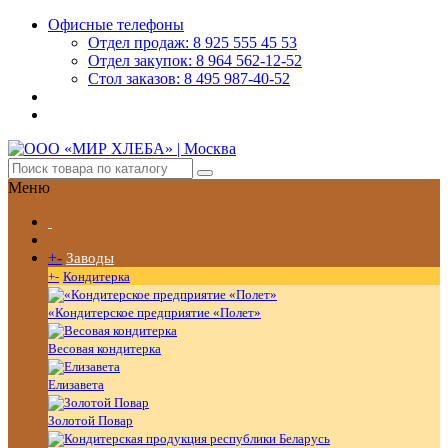
Офисные телефоны
Отдел продаж: 8 925 555 45 53
Отдел закупок: 8 964 562-12-52
Стол заказов: 8 495 987-40-52
Меню
+
-
Заводы
+
-
Кондитерка
«Кондитерское предприятие «Полет»
Весовая кондитерка
Елизавета
Золотой Повар