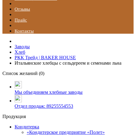
Отзывы
Прайс
Контакты
Заводы
Хлеб
РКК Трейд | BAKER HOUSE
Итальянские хлебцы с сельдереем и семенами льна
Список желаний (
0
)
Мы объединяем хлебные заводы
Отдел продаж: 89255554553
Продукция
Кондитерка
«Кондитерское предприятие «Полет»