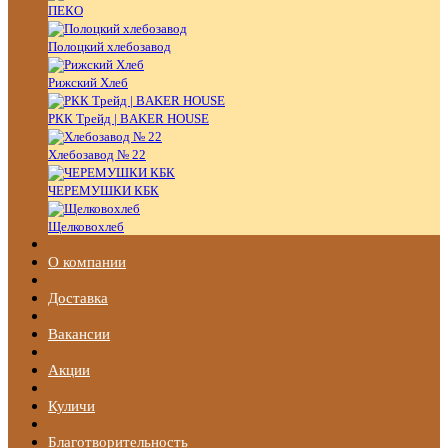
ПЕКО
Полоцкий хлебозавод
Рижский Хлеб
РКК Трейд | BAKER HOUSE
Хлебозавод № 22
ЧЕРЕМУШКИ КБК
Щелковохлеб
О компании
Доставка
Вакансии
Акции
Куличи
Благотворительность