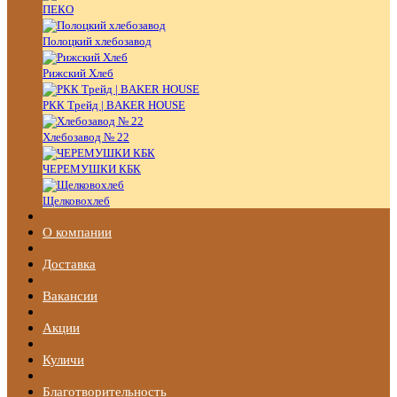
ПЕКО
Полоцкий хлебозавод
Рижский Хлеб
РКК Трейд | BAKER HOUSE
Хлебозавод № 22
ЧЕРЕМУШКИ КБК
Щелковохлеб
О компании
Доставка
Вакансии
Акции
Куличи
Благотворительность