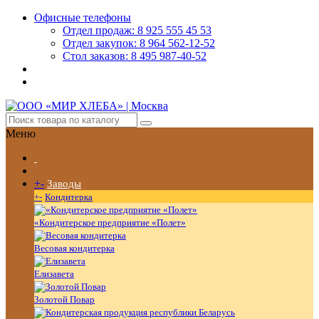
Офисные телефоны
Отдел продаж: 8 925 555 45 53
Отдел закупок: 8 964 562-12-52
Стол заказов: 8 495 987-40-52
Меню
+
-
Заводы
+
-
Кондитерка
«Кондитерское предприятие «Полет»
Весовая кондитерка
Елизавета
Золотой Повар