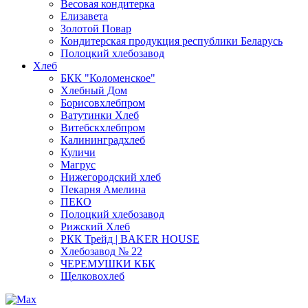
Весовая кондитерка
Елизавета
Золотой Повар
Кондитерская продукция республики Беларусь
Полоцкий хлебозавод
Хлеб
БКК "Коломенское"
Хлебный Дом
Борисовхлебпром
Ватутинки Хлеб
Витебскхлебпром
Калининградхлеб
Куличи
Магрус
Нижегородский хлеб
Пекарня Амелина
ПЕКО
Полоцкий хлебозавод
Рижский Хлеб
РКК Трейд | BAKER HOUSE
Хлебозавод № 22
ЧЕРЕМУШКИ КБК
Щелковохлеб