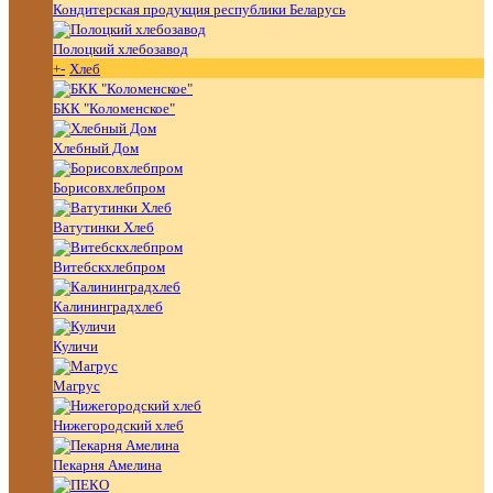
Кондитерская продукция республики Беларусь
Полоцкий хлебозавод
+
-
Хлеб
БКК "Коломенское"
Хлебный Дом
Борисовхлебпром
Ватутинки Хлеб
Витебскхлебпром
Калининградхлеб
Куличи
Магрус
Нижегородский хлеб
Пекарня Амелина