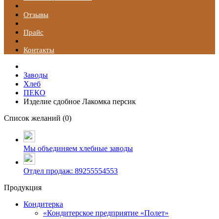
Отзывы
Прайс
Контакты
Заводы
Хлеб
ПЕКО
Изделие сдобное Лакомка персик
Список желаний (
0
)
Мы объединяем хлебные заводы
Отдел продаж: 89255554553
Продукция
Кондитерка
«Кондитерское предприятие «Полет»