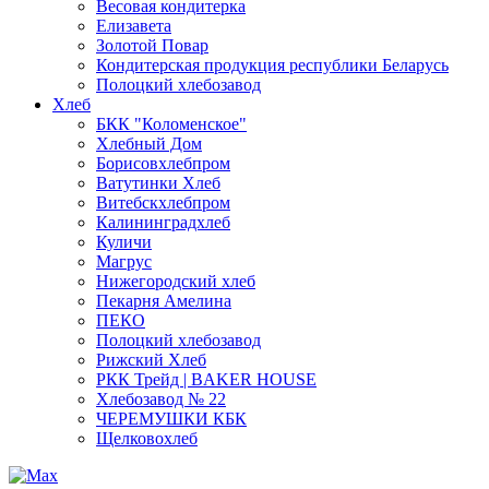
Весовая кондитерка
Елизавета
Золотой Повар
Кондитерская продукция республики Беларусь
Полоцкий хлебозавод
Хлеб
БКК "Коломенское"
Хлебный Дом
Борисовхлебпром
Ватутинки Хлеб
Витебскхлебпром
Калининградхлеб
Куличи
Магрус
Нижегородский хлеб
Пекарня Амелина
ПЕКО
Полоцкий хлебозавод
Рижский Хлеб
РКК Трейд | BAKER HOUSE
Хлебозавод № 22
ЧЕРЕМУШКИ КБК
Щелковохлеб