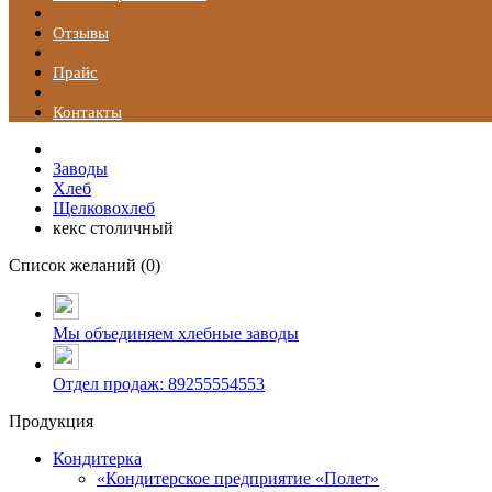
Отзывы
Прайс
Контакты
Заводы
Хлеб
Щелковохлеб
кекс столичный
Список желаний (
0
)
Мы объединяем хлебные заводы
Отдел продаж: 89255554553
Продукция
Кондитерка
«Кондитерское предприятие «Полет»