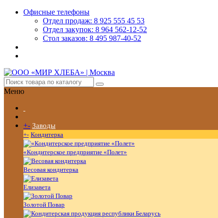
Офисные телефоны
Отдел продаж: 8 925 555 45 53
Отдел закупок: 8 964 562-12-52
Стол заказов: 8 495 987-40-52
Меню
+
-
Заводы
+
-
Кондитерка
«Кондитерское предприятие «Полет»
Весовая кондитерка
Елизавета
Золотой Повар