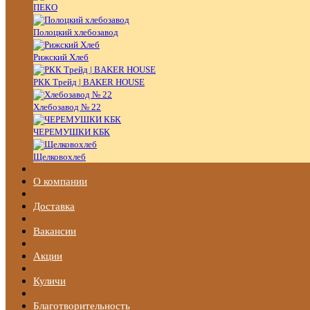
ПЕКО
Полоцкий хлебозавод
Рижский Хлеб
РКК Трейд | BAKER HOUSE
Хлебозавод № 22
ЧЕРЕМУШКИ КБК
Щелковохлеб
О компании
Доставка
Вакансии
Акции
Куличи
Благотворительность