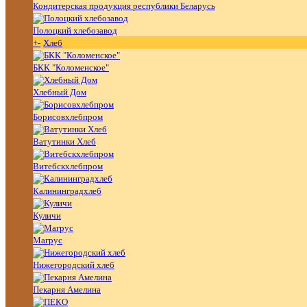
Кондитерская продукция республики Беларусь
Полоцкий хлебозавод
+
-
Хлеб
БКК "Коломенское"
Хлебный Дом
Борисовхлебпром
Ватутинки Хлеб
Витебскхлебпром
Калининградхлеб
Куличи
Магрус
Нижегородский хлеб
Пекарня Амелина