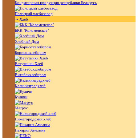
Кондитерская продукция республики Беларусь
Полоцкий хлебозавод
+
-
Хлеб
БКК "Коломенское"
Хлебный Дом
Борисовхлебпром
Ватутинки Хлеб
Витебскхлебпром
Калининградхлеб
Куличи
Магрус
Нижегородский хлеб
Пекарня Амелина