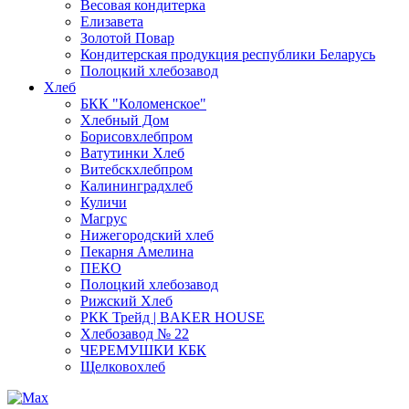
Весовая кондитерка
Елизавета
Золотой Повар
Кондитерская продукция республики Беларусь
Полоцкий хлебозавод
Хлеб
БКК "Коломенское"
Хлебный Дом
Борисовхлебпром
Ватутинки Хлеб
Витебскхлебпром
Калининградхлеб
Куличи
Магрус
Нижегородский хлеб
Пекарня Амелина
ПЕКО
Полоцкий хлебозавод
Рижский Хлеб
РКК Трейд | BAKER HOUSE
Хлебозавод № 22
ЧЕРЕМУШКИ КБК
Щелковохлеб