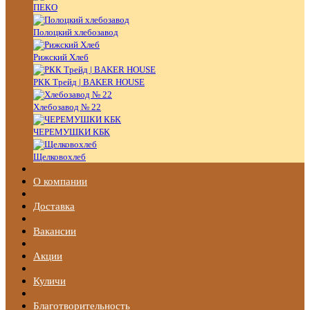
ПЕКО
Полоцкий хлебозавод
Рижский Хлеб
РКК Трейд | BAKER HOUSE
Хлебозавод № 22
ЧЕРЕМУШКИ КБК
Щелковохлеб
О компании
Доставка
Вакансии
Акции
Куличи
Благотворительность