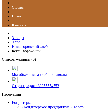
Отзывы
Прайс
Контакты
Заводы
Хлеб
Нижегородский хлеб
Кекс Творожный
Список желаний (
0
)
Мы объединяем хлебные заводы
Отдел продаж: 89255554553
Продукция
Кондитерка
«Кондитерское предприятие «Полет»