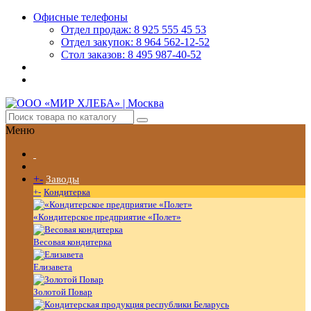
Офисные телефоны
Отдел продаж: 8 925 555 45 53
Отдел закупок: 8 964 562-12-52
Стол заказов: 8 495 987-40-52
Меню
+
-
Заводы
+
-
Кондитерка
«Кондитерское предприятие «Полет»
Весовая кондитерка
Елизавета
Золотой Повар