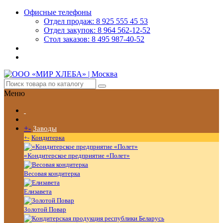
Офисные телефоны
Отдел продаж: 8 925 555 45 53
Отдел закупок: 8 964 562-12-52
Стол заказов: 8 495 987-40-52
Меню
+
-
Заводы
+
-
Кондитерка
«Кондитерское предприятие «Полет»
Весовая кондитерка
Елизавета
Золотой Повар