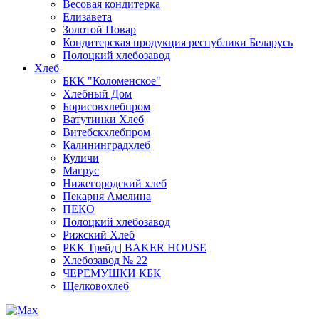
Весовая кондитерка
Елизавета
Золотой Повар
Кондитерская продукция республики Беларусь
Полоцкий хлебозавод
Хлеб
БКК "Коломенское"
Хлебный Дом
Борисовхлебпром
Ватутинки Хлеб
Витебскхлебпром
Калининградхлеб
Куличи
Магрус
Нижегородский хлеб
Пекарня Амелина
ПЕКО
Полоцкий хлебозавод
Рижский Хлеб
РКК Трейд | BAKER HOUSE
Хлебозавод № 22
ЧЕРЕМУШКИ КБК
Щелковохлеб