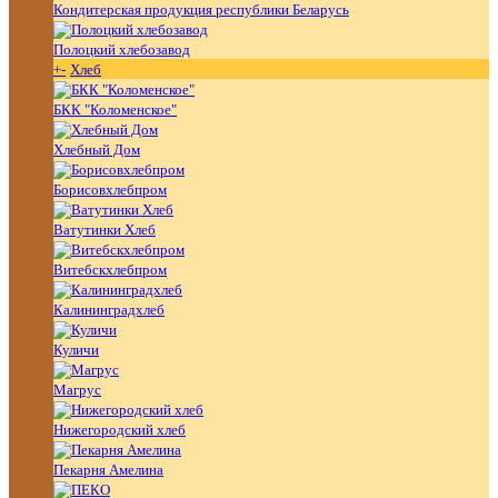
Кондитерская продукция республики Беларусь
Полоцкий хлебозавод
+
-
Хлеб
БКК "Коломенское"
Хлебный Дом
Борисовхлебпром
Ватутинки Хлеб
Витебскхлебпром
Калининградхлеб
Куличи
Магрус
Нижегородский хлеб
Пекарня Амелина