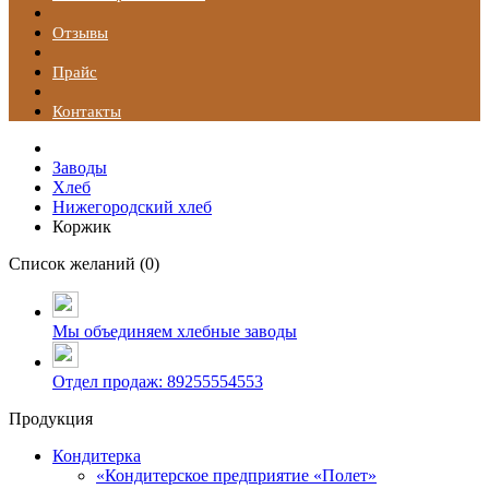
Отзывы
Прайс
Контакты
Заводы
Хлеб
Нижегородский хлеб
Коржик
Список желаний (
0
)
Мы объединяем хлебные заводы
Отдел продаж: 89255554553
Продукция
Кондитерка
«Кондитерское предприятие «Полет»