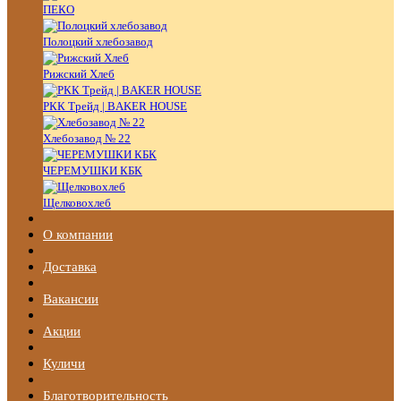
ПЕКО
Полоцкий хлебозавод
Рижский Хлеб
РКК Трейд | BAKER HOUSE
Хлебозавод № 22
ЧЕРЕМУШКИ КБК
Щелковохлеб
О компании
Доставка
Вакансии
Акции
Куличи
Благотворительность