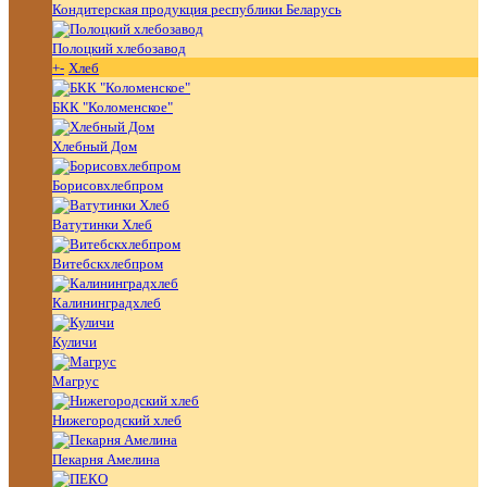
Кондитерская продукция республики Беларусь
Полоцкий хлебозавод
+
-
Хлеб
БКК "Коломенское"
Хлебный Дом
Борисовхлебпром
Ватутинки Хлеб
Витебскхлебпром
Калининградхлеб
Куличи
Магрус
Нижегородский хлеб
Пекарня Амелина