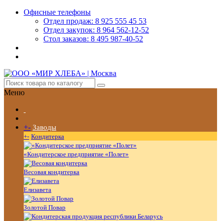
Офисные телефоны
Отдел продаж: 8 925 555 45 53
Отдел закупок: 8 964 562-12-52
Стол заказов: 8 495 987-40-52
Меню
+
-
Заводы
+
-
Кондитерка
«Кондитерское предприятие «Полет»
Весовая кондитерка
Елизавета
Золотой Повар