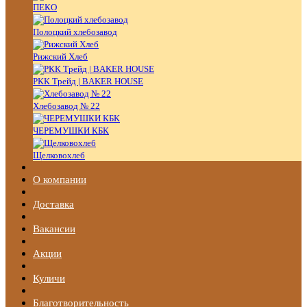
ПЕКО
Полоцкий хлебозавод
Рижский Хлеб
РКК Трейд | BAKER HOUSE
Хлебозавод № 22
ЧЕРЕМУШКИ КБК
Щелковохлеб
О компании
Доставка
Вакансии
Акции
Куличи
Благотворительность