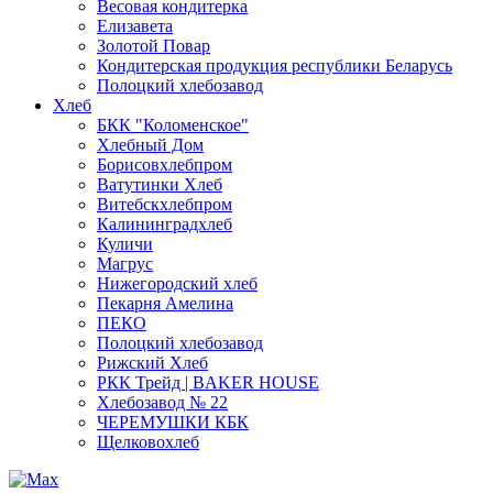
Весовая кондитерка
Елизавета
Золотой Повар
Кондитерская продукция республики Беларусь
Полоцкий хлебозавод
Хлеб
БКК "Коломенское"
Хлебный Дом
Борисовхлебпром
Ватутинки Хлеб
Витебскхлебпром
Калининградхлеб
Куличи
Магрус
Нижегородский хлеб
Пекарня Амелина
ПЕКО
Полоцкий хлебозавод
Рижский Хлеб
РКК Трейд | BAKER HOUSE
Хлебозавод № 22
ЧЕРЕМУШКИ КБК
Щелковохлеб