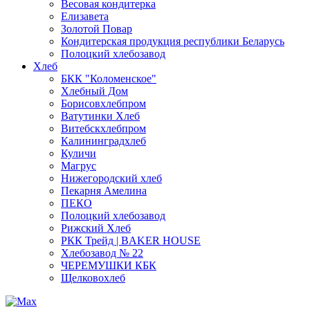
Весовая кондитерка
Елизавета
Золотой Повар
Кондитерская продукция республики Беларусь
Полоцкий хлебозавод
Хлеб
БКК "Коломенское"
Хлебный Дом
Борисовхлебпром
Ватутинки Хлеб
Витебскхлебпром
Калининградхлеб
Куличи
Магрус
Нижегородский хлеб
Пекарня Амелина
ПЕКО
Полоцкий хлебозавод
Рижский Хлеб
РКК Трейд | BAKER HOUSE
Хлебозавод № 22
ЧЕРЕМУШКИ КБК
Щелковохлеб