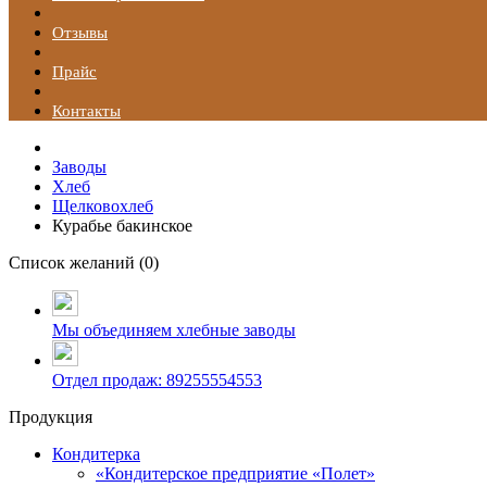
Отзывы
Прайс
Контакты
Заводы
Хлеб
Щелковохлеб
Курабье бакинское
Список желаний (
0
)
Мы объединяем хлебные заводы
Отдел продаж: 89255554553
Продукция
Кондитерка
«Кондитерское предприятие «Полет»