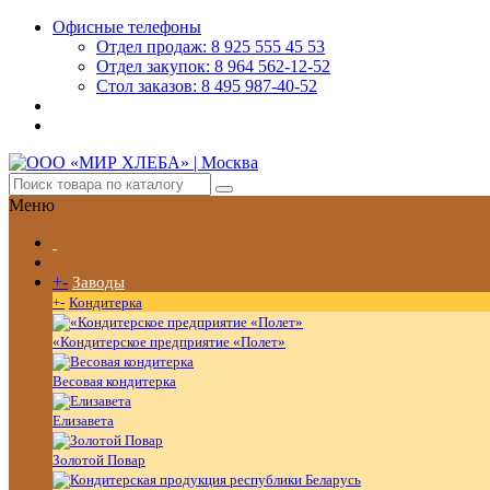
Офисные телефоны
Отдел продаж: 8 925 555 45 53
Отдел закупок: 8 964 562-12-52
Стол заказов: 8 495 987-40-52
Меню
+
-
Заводы
+
-
Кондитерка
«Кондитерское предприятие «Полет»
Весовая кондитерка
Елизавета
Золотой Повар