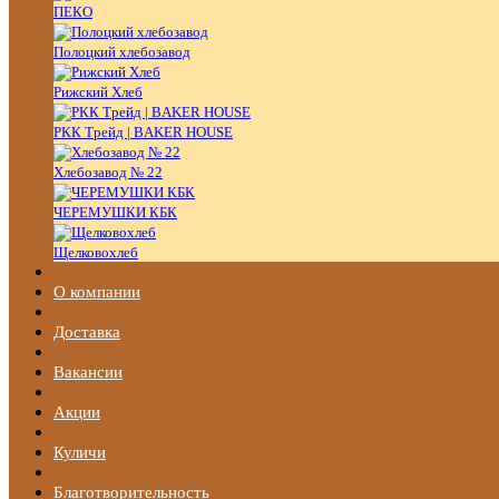
ПЕКО
Полоцкий хлебозавод
Рижский Хлеб
РКК Трейд | BAKER HOUSE
Хлебозавод № 22
ЧЕРЕМУШКИ КБК
Щелковохлеб
О компании
Доставка
Вакансии
Акции
Куличи
Благотворительность