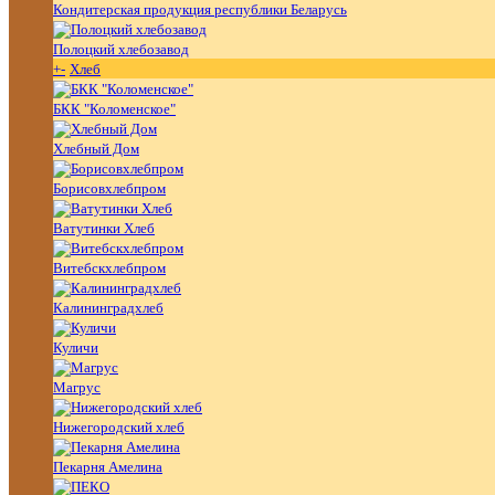
Кондитерская продукция республики Беларусь
Полоцкий хлебозавод
+
-
Хлеб
БКК "Коломенское"
Хлебный Дом
Борисовхлебпром
Ватутинки Хлеб
Витебскхлебпром
Калининградхлеб
Куличи
Магрус
Нижегородский хлеб
Пекарня Амелина