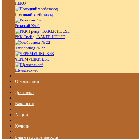
ПЕКО
Полоцкий хлебозавод
Рижский Хлеб
РКК Трейд | BAKER HOUSE
Хлебозавод № 22
ЧЕРЕМУШКИ КБК
Щелковохлеб
О компании
Доставка
Вакансии
Акции
Куличи
Благотворительность