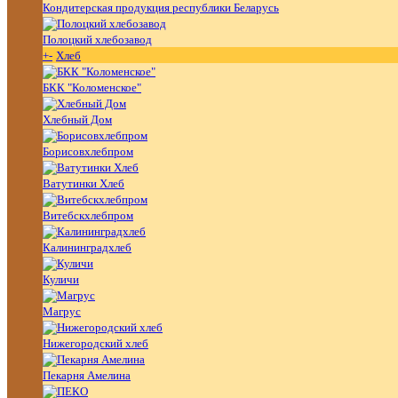
Кондитерская продукция республики Беларусь
Полоцкий хлебозавод
+
-
Хлеб
БКК "Коломенское"
Хлебный Дом
Борисовхлебпром
Ватутинки Хлеб
Витебскхлебпром
Калининградхлеб
Куличи
Магрус
Нижегородский хлеб
Пекарня Амелина