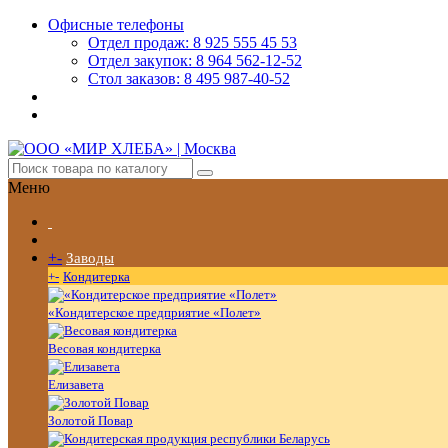
Офисные телефоны
Отдел продаж: 8 925 555 45 53
Отдел закупок: 8 964 562-12-52
Стол заказов: 8 495 987-40-52
Меню
+
-
Заводы
+
-
Кондитерка
«Кондитерское предприятие «Полет»
Весовая кондитерка
Елизавета
Золотой Повар