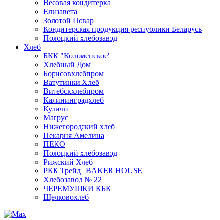
Весовая кондитерка
Елизавета
Золотой Повар
Кондитерская продукция республики Беларусь
Полоцкий хлебозавод
Хлеб
БКК "Коломенское"
Хлебный Дом
Борисовхлебпром
Ватутинки Хлеб
Витебскхлебпром
Калининградхлеб
Куличи
Магрус
Нижегородский хлеб
Пекарня Амелина
ПЕКО
Полоцкий хлебозавод
Рижский Хлеб
РКК Трейд | BAKER HOUSE
Хлебозавод № 22
ЧЕРЕМУШКИ КБК
Щелковохлеб