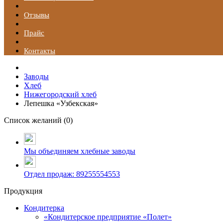
Отзывы
Прайс
Контакты
Заводы
Хлеб
Нижегородский хлеб
Лепешка «Узбекская»
Список желаний (
0
)
Мы объединяем хлебные заводы
Отдел продаж: 89255554553
Продукция
Кондитерка
«Кондитерское предприятие «Полет»