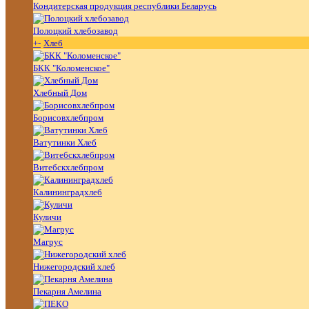
Кондитерская продукция республики Беларусь
Полоцкий хлебозавод
+
-
Хлеб
БКК "Коломенское"
Хлебный Дом
Борисовхлебпром
Ватутинки Хлеб
Витебскхлебпром
Калининградхлеб
Куличи
Магрус
Нижегородский хлеб
Пекарня Амелина