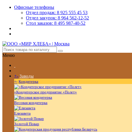
Офисные телефоны
Отдел продаж: 8 925 555 45 53
Отдел закупок: 8 964 562-12-52
Стол заказов: 8 495 987-40-52
Меню
+
-
Заводы
+
-
Кондитерка
«Кондитерское предприятие «Полет»
Весовая кондитерка
Елизавета
Золотой Повар