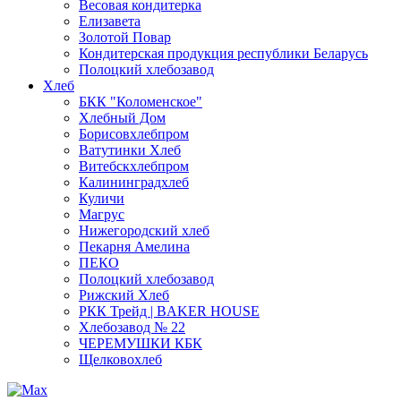
Весовая кондитерка
Елизавета
Золотой Повар
Кондитерская продукция республики Беларусь
Полоцкий хлебозавод
Хлеб
БКК "Коломенское"
Хлебный Дом
Борисовхлебпром
Ватутинки Хлеб
Витебскхлебпром
Калининградхлеб
Куличи
Магрус
Нижегородский хлеб
Пекарня Амелина
ПЕКО
Полоцкий хлебозавод
Рижский Хлеб
РКК Трейд | BAKER HOUSE
Хлебозавод № 22
ЧЕРЕМУШКИ КБК
Щелковохлеб