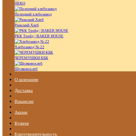
ПЕКО
Полоцкий хлебозавод
Рижский Хлеб
РКК Трейд | BAKER HOUSE
Хлебозавод № 22
ЧЕРЕМУШКИ КБК
Щелковохлеб
О компании
Доставка
Вакансии
Акции
Куличи
Благотворительность