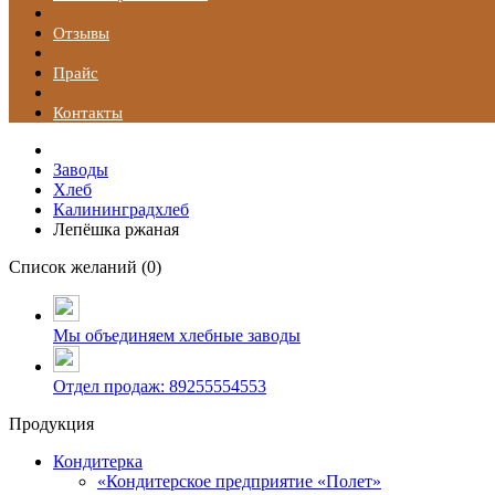
Отзывы
Прайс
Контакты
Заводы
Хлеб
Калининградхлеб
Лепёшка ржаная
Список желаний (
0
)
Мы объединяем хлебные заводы
Отдел продаж: 89255554553
Продукция
Кондитерка
«Кондитерское предприятие «Полет»