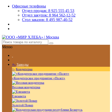
Офисные телефоны
Отдел продаж: 8 925 555 45 53
Отдел закупок: 8 964 562-12-52
Стол заказов: 8 495 987-40-52
Меню
+
-
Заводы
+
-
Кондитерка
«Кондитерское предприятие «Полет»
Весовая кондитерка
Елизавета
Золотой Повар