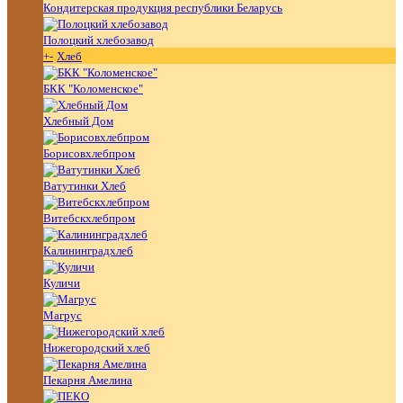
Кондитерская продукция республики Беларусь
Полоцкий хлебозавод
+
-
Хлеб
БКК "Коломенское"
Хлебный Дом
Борисовхлебпром
Ватутинки Хлеб
Витебскхлебпром
Калининградхлеб
Куличи
Магрус
Нижегородский хлеб
Пекарня Амелина