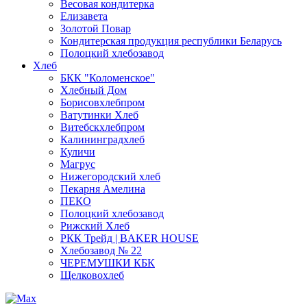
Весовая кондитерка
Елизавета
Золотой Повар
Кондитерская продукция республики Беларусь
Полоцкий хлебозавод
Хлеб
БКК "Коломенское"
Хлебный Дом
Борисовхлебпром
Ватутинки Хлеб
Витебскхлебпром
Калининградхлеб
Куличи
Магрус
Нижегородский хлеб
Пекарня Амелина
ПЕКО
Полоцкий хлебозавод
Рижский Хлеб
РКК Трейд | BAKER HOUSE
Хлебозавод № 22
ЧЕРЕМУШКИ КБК
Щелковохлеб