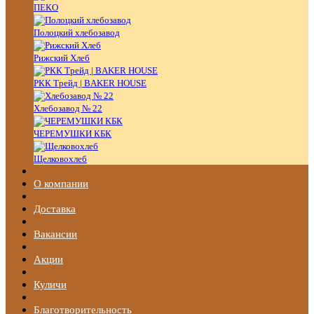
ПЕКО
Полоцкий хлебозавод
Рижский Хлеб
РКК Трейд | BAKER HOUSE
Хлебозавод № 22
ЧЕРЕМУШКИ КБК
Щелковохлеб
О компании
Доставка
Вакансии
Акции
Куличи
Благотворительность