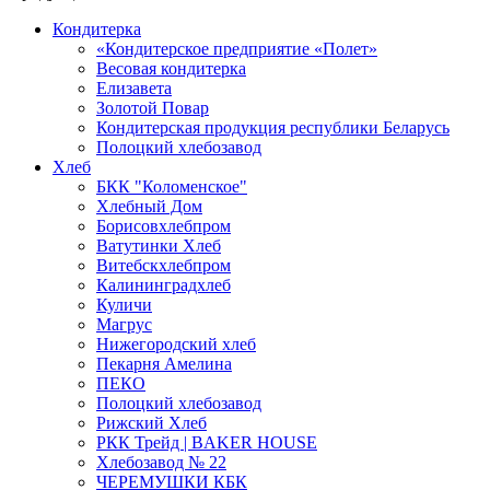
Кондитерка
«Кондитерское предприятие «Полет»
Весовая кондитерка
Елизавета
Золотой Повар
Кондитерская продукция республики Беларусь
Полоцкий хлебозавод
Хлеб
БКК "Коломенское"
Хлебный Дом
Борисовхлебпром
Ватутинки Хлеб
Витебскхлебпром
Калининградхлеб
Куличи
Магрус
Нижегородский хлеб
Пекарня Амелина
ПЕКО
Полоцкий хлебозавод
Рижский Хлеб
РКК Трейд | BAKER HOUSE
Хлебозавод № 22
ЧЕРЕМУШКИ КБК