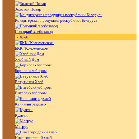
Золотой Повар
Кондитерская продукция республики Беларусь
Полоцкий хлебозавод
+
-
Хлеб
БКК "Коломенское"
Хлебный Дом
Борисовхлебпром
Ватутинки Хлеб
Витебскхлебпром
Калининградхлеб
Куличи
Магрус
Нижегородский хлеб