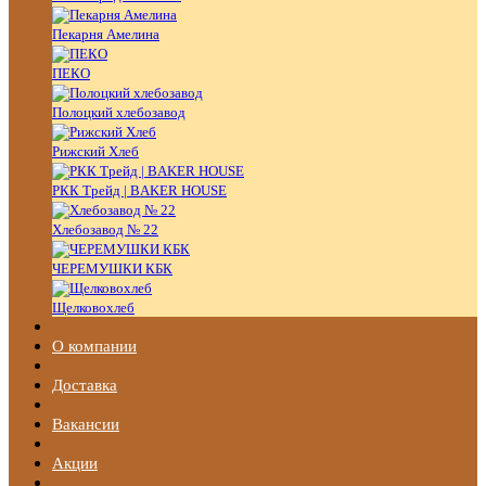
Пекарня Амелина
ПЕКО
Полоцкий хлебозавод
Рижский Хлеб
РКК Трейд | BAKER HOUSE
Хлебозавод № 22
ЧЕРЕМУШКИ КБК
Щелковохлеб
О компании
Доставка
Вакансии
Акции