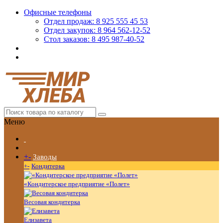
Офисные телефоны
Отдел продаж: 8 925 555 45 53
Отдел закупок: 8 964 562-12-52
Стол заказов: 8 495 987-40-52
Меню
+
-
Заводы
+
-
Кондитерка
«Кондитерское предприятие «Полет»
Весовая кондитерка
Елизавета