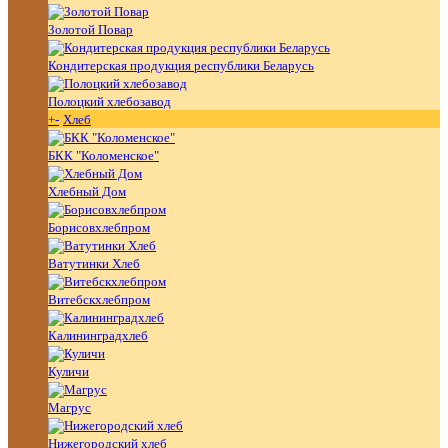
Золотой Повар
Кондитерская продукция республики Беларусь
Полоцкий хлебозавод
+
-
Хлеб
БКК "Коломенское"
Хлебный Дом
Борисовхлебпром
Ватутинки Хлеб
Витебскхлебпром
Калининградхлеб
Куличи
Магрус
Нижегородский хлеб