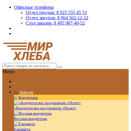
Офисные телефоны
Отдел продаж: 8 925 555 45 53
Отдел закупок: 8 964 562-12-52
Стол заказов: 8 495 987-40-52
Меню
+
-
Заводы
+
-
Кондитерка
«Кондитерское предприятие «Полет»
Весовая кондитерка
Елизавета