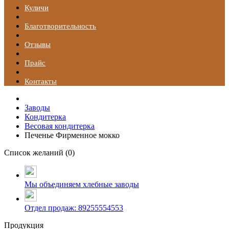
Куличи
Благотворительность
Отзывы
Прайс
Контакты
Заводы
Кондитерка
Весовая кондитерка
Печенье Фирменное мокко
Список желаний (
0
)
Мы объединяем хлебные заводы
Отдел продаж: 89255554553
Продукция