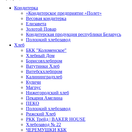
Кондитерка
«Кондитерское предприятие «Полет»
Весовая кондитерка
Елизавета
Золотой Повар
Кондитерская продукция республики Беларусь
Полоцкий хлебозавод
Хлеб
БКК "Коломенское"
Хлебный Дом
Борисовхлебпром
Ватутинки Хлеб
Витебскхлебпром
Калининградхлеб
Куличи
Магрус
Нижегородский хлеб
Пекарня Амелина
ПЕКО
Полоцкий хлебозавод
Рижский Хлеб
РКК Трейд | BAKER HOUSE
Хлебозавод № 22
ЧЕРЕМУШКИ КБК