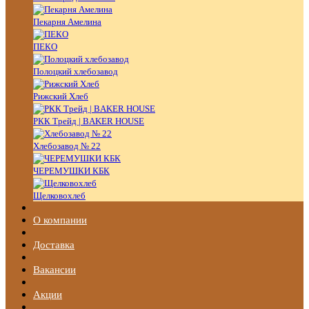
Пекарня Амелина
ПЕКО
Полоцкий хлебозавод
Рижский Хлеб
РКК Трейд | BAKER HOUSE
Хлебозавод № 22
ЧЕРЕМУШКИ КБК
Щелковохлеб
О компании
Доставка
Вакансии
Акции