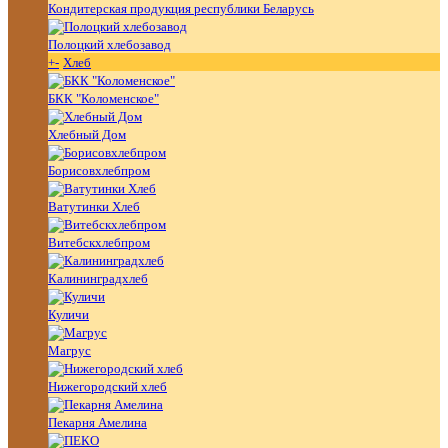
Кондитерская продукция республики Беларусь
Полоцкий хлебозавод
+
-
Хлеб
БКК "Коломенское"
Хлебный Дом
Борисовхлебпром
Ватутинки Хлеб
Витебскхлебпром
Калининградхлеб
Куличи
Магрус
Нижегородский хлеб
Пекарня Амелина