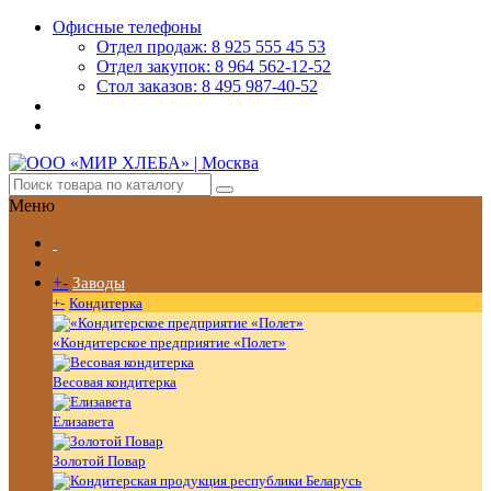
Офисные телефоны
Отдел продаж: 8 925 555 45 53
Отдел закупок: 8 964 562-12-52
Стол заказов: 8 495 987-40-52
Меню
+
-
Заводы
+
-
Кондитерка
«Кондитерское предприятие «Полет»
Весовая кондитерка
Елизавета
Золотой Повар