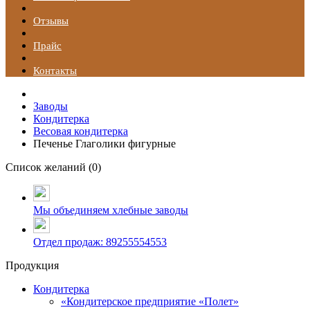
Отзывы
Прайс
Контакты
Заводы
Кондитерка
Весовая кондитерка
Печенье Глаголики фигурные
Список желаний (
0
)
Мы объединяем хлебные заводы
Отдел продаж: 89255554553
Продукция
Кондитерка
«Кондитерское предприятие «Полет»