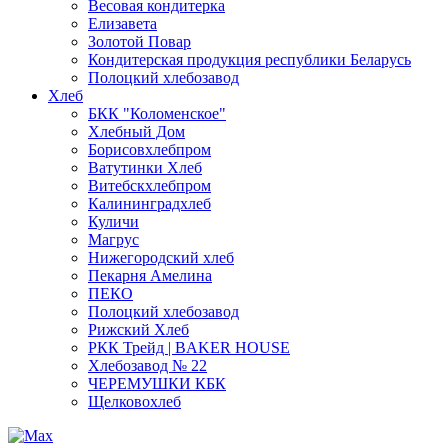
Весовая кондитерка
Елизавета
Золотой Повар
Кондитерская продукция республики Беларусь
Полоцкий хлебозавод
Хлеб
БКК "Коломенское"
Хлебный Дом
Борисовхлебпром
Ватутинки Хлеб
Витебскхлебпром
Калининградхлеб
Куличи
Магрус
Нижегородский хлеб
Пекарня Амелина
ПЕКО
Полоцкий хлебозавод
Рижский Хлеб
РКК Трейд | BAKER HOUSE
Хлебозавод № 22
ЧЕРЕМУШКИ КБК
Щелковохлеб