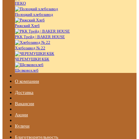
ПЕКО
Полоцкий хлебозавод
Рижский Хлеб
РКК Трейд | BAKER HOUSE
Хлебозавод № 22
ЧЕРЕМУШКИ КБК
Щелковохлеб
О компании
Доставка
Вакансии
Акции
Куличи
Благотворительность