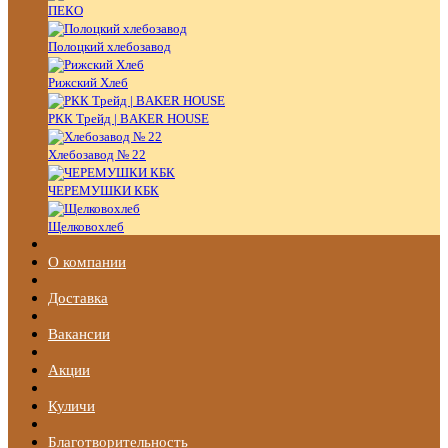
ПЕКО
Полоцкий хлебозавод
Рижский Хлеб
РКК Трейд | BAKER HOUSE
Хлебозавод № 22
ЧЕРЕМУШКИ КБК
Щелковохлеб
О компании
Доставка
Вакансии
Акции
Куличи
Благотворительность