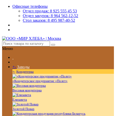
Офисные телефоны
Отдел продаж: 8 925 555 45 53
Отдел закупок: 8 964 562-12-52
Стол заказов: 8 495 987-40-52
Меню
+
-
Заводы
+
-
Кондитерка
«Кондитерское предприятие «Полет»
Весовая кондитерка
Елизавета
Золотой Повар