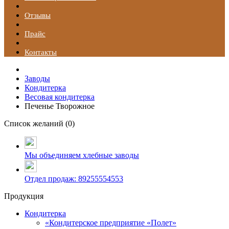
Отзывы
Прайс
Контакты
Заводы
Кондитерка
Весовая кондитерка
Печенье Творожное
Список желаний (
0
)
Мы объединяем хлебные заводы
Отдел продаж: 89255554553
Продукция
Кондитерка
«Кондитерское предприятие «Полет»