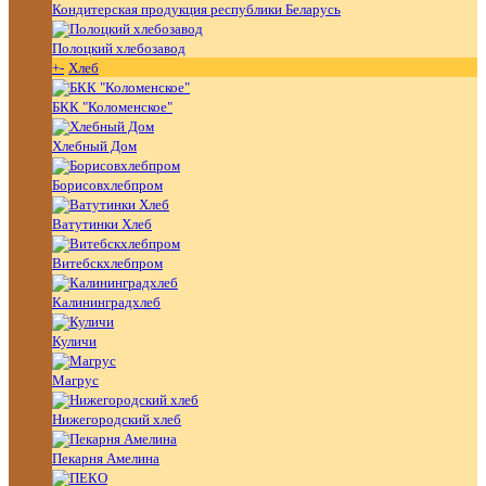
Кондитерская продукция республики Беларусь
Полоцкий хлебозавод
+
-
Хлеб
БКК "Коломенское"
Хлебный Дом
Борисовхлебпром
Ватутинки Хлеб
Витебскхлебпром
Калининградхлеб
Куличи
Магрус
Нижегородский хлеб
Пекарня Амелина