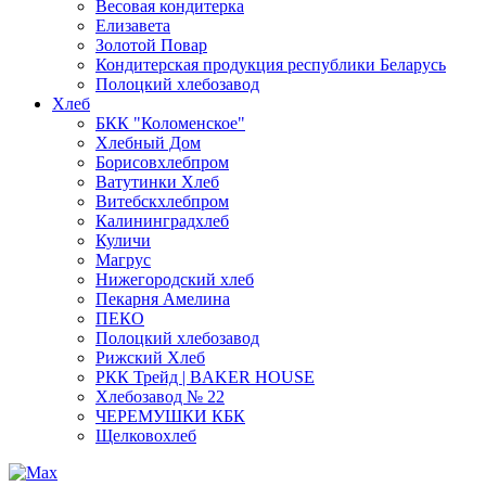
Весовая кондитерка
Елизавета
Золотой Повар
Кондитерская продукция республики Беларусь
Полоцкий хлебозавод
Хлеб
БКК "Коломенское"
Хлебный Дом
Борисовхлебпром
Ватутинки Хлеб
Витебскхлебпром
Калининградхлеб
Куличи
Магрус
Нижегородский хлеб
Пекарня Амелина
ПЕКО
Полоцкий хлебозавод
Рижский Хлеб
РКК Трейд | BAKER HOUSE
Хлебозавод № 22
ЧЕРЕМУШКИ КБК
Щелковохлеб