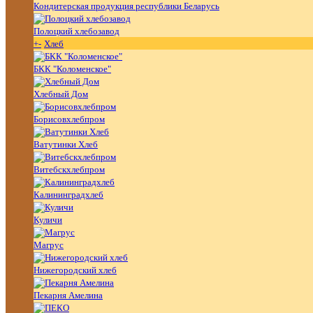
Кондитерская продукция республики Беларусь
Полоцкий хлебозавод
+
-
Хлеб
БКК "Коломенское"
Хлебный Дом
Борисовхлебпром
Ватутинки Хлеб
Витебскхлебпром
Калининградхлеб
Куличи
Магрус
Нижегородский хлеб
Пекарня Амелина