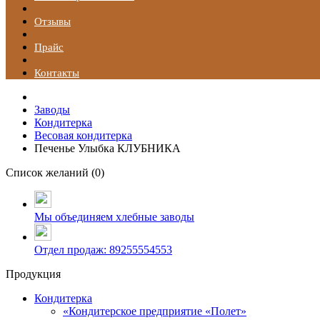
Отзывы
Прайс
Контакты
Заводы
Кондитерка
Весовая кондитерка
Печенье Улыбка КЛУБНИКА
Список желаний (
0
)
Мы объединяем хлебные заводы
Отдел продаж: 89255554553
Продукция
Кондитерка
«Кондитерское предприятие «Полет»