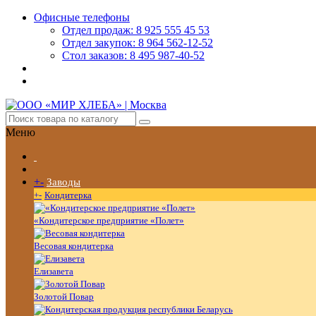
Офисные телефоны
Отдел продаж: 8 925 555 45 53
Отдел закупок: 8 964 562-12-52
Стол заказов: 8 495 987-40-52
Меню
+
-
Заводы
+
-
Кондитерка
«Кондитерское предприятие «Полет»
Весовая кондитерка
Елизавета
Золотой Повар