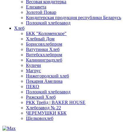
Весовая кондитерка
Елизавета
Золотой Повар
Кондитерская продукция республики Беларусь
Полоцкий хлебозавод
Хлеб
БКК "Коломенское"
Хлебный Дом
Борисовхлебпром
Ватутинки Хлеб
Витебскхлебпром
Калининградхлеб
Куличи
Магрус
Нижегородский хлеб
Пекарня Амелина
ПЕКО
Полоцкий хлебозавод
Рижский Хлеб
РКК Трейд | BAKER HOUSE
Хлебозавод № 22
ЧЕРЕМУШКИ КБК
Щелковохлеб