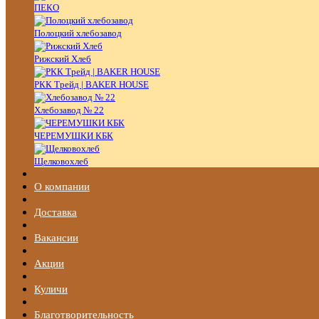
ПЕКО
Полоцкий хлебозавод
Рижский Хлеб
РКК Трейд | BAKER HOUSE
Хлебозавод № 22
ЧЕРЕМУШКИ КБК
Щелковохлеб
О компании
Доставка
Вакансии
Акции
Куличи
Благотворительность