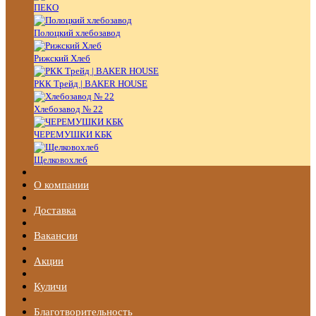
ПЕКО
Полоцкий хлебозавод
Рижский Хлеб
РКК Трейд | BAKER HOUSE
Хлебозавод № 22
ЧЕРЕМУШКИ КБК
Щелковохлеб
О компании
Доставка
Вакансии
Акции
Куличи
Благотворительность