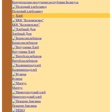
Кондитерская продукция республики Беларусь
Полоцкий хлебозавод
+
-
Хлеб
БКК "Коломенское"
Хлебный Дом
Борисовхлебпром
Ватутинки Хлеб
Витебскхлебпром
Калининградхлеб
Куличи
Магрус
Нижегородский хлеб
Пекарня Амелина