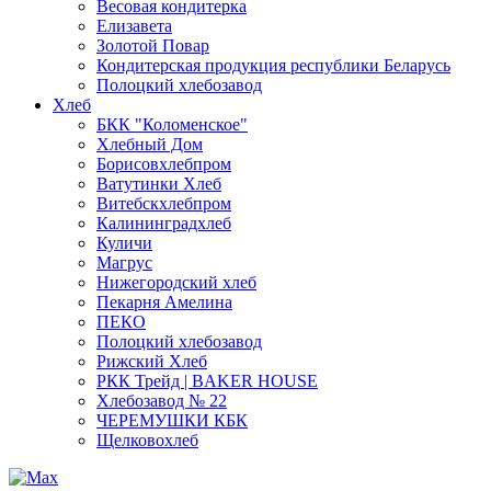
Весовая кондитерка
Елизавета
Золотой Повар
Кондитерская продукция республики Беларусь
Полоцкий хлебозавод
Хлеб
БКК "Коломенское"
Хлебный Дом
Борисовхлебпром
Ватутинки Хлеб
Витебскхлебпром
Калининградхлеб
Куличи
Магрус
Нижегородский хлеб
Пекарня Амелина
ПЕКО
Полоцкий хлебозавод
Рижский Хлеб
РКК Трейд | BAKER HOUSE
Хлебозавод № 22
ЧЕРЕМУШКИ КБК
Щелковохлеб