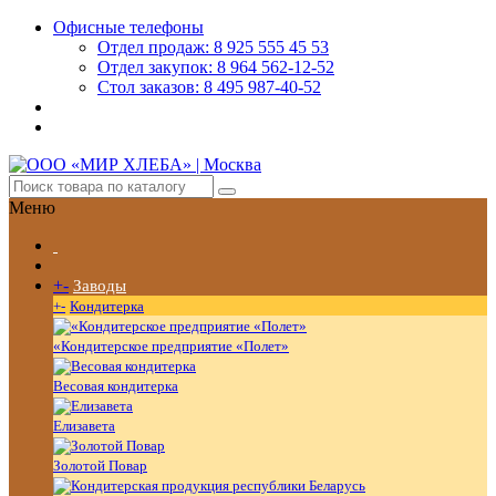
Офисные телефоны
Отдел продаж: 8 925 555 45 53
Отдел закупок: 8 964 562-12-52
Стол заказов: 8 495 987-40-52
Меню
+
-
Заводы
+
-
Кондитерка
«Кондитерское предприятие «Полет»
Весовая кондитерка
Елизавета
Золотой Повар