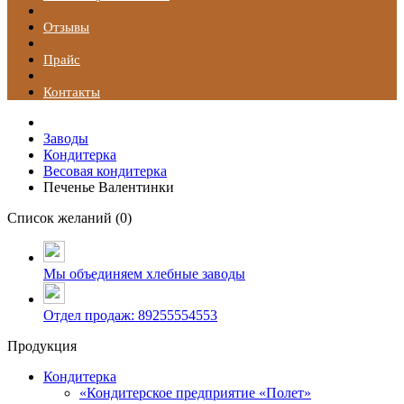
Отзывы
Прайс
Контакты
Заводы
Кондитерка
Весовая кондитерка
Печенье Валентинки
Список желаний (
0
)
Мы объединяем хлебные заводы
Отдел продаж: 89255554553
Продукция
Кондитерка
«Кондитерское предприятие «Полет»